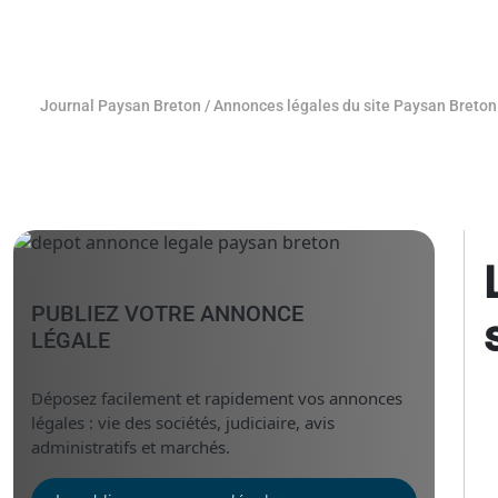
Journal Paysan Breton
/
Annonces légales du site Paysan Breton
PUBLIEZ VOTRE ANNONCE
LÉGALE
Déposez facilement et rapidement vos annonces
légales : vie des sociétés, judiciaire, avis
administratifs et marchés.