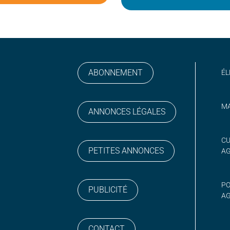
ABONNEMENT
ÉL
MA
ANNONCES LÉGALES
gram
 sur YouTube
CU
PETITES ANNONCES
A
PO
PUBLICITÉ
AG
CONTACT