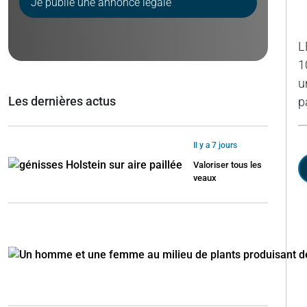
Je publie une annonce légale
L
1
u
Les dernières actus
p
Il y a 7 jours
Valoriser tous les
veaux