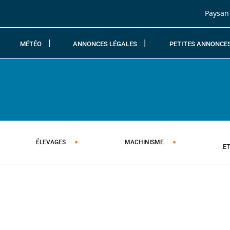
Passer au contenu
Paysan
MÉTÉO
ANNONCES LÉGALES
PETITES ANNONCE
ÉLEVAGES
MACHINISME
E