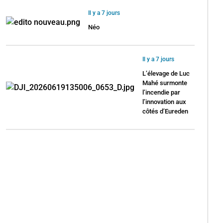
Il y a 7 jours
Néo
Il y a 7 jours
L’élevage de Luc
Mahé surmonte
l’incendie par
l’innovation aux
côtés d’Eureden