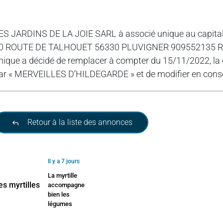
ES JARDINS DE LA JOIE SARL à associé unique au capi
0 ROUTE DE TALHOUET 56330 PLUVIGNER 909552135 RCS 
nique a décidé de remplacer à compter du 15/11/2022, la
ar « MERVEILLES D’HILDEGARDE » et de modifier en conséq
Retour à la liste des annonces
Il y a 7 jours
La myrtille
accompagne
bien les
légumes