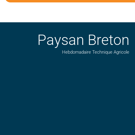
Paysan Breton
Hebdomadaire Technique Agricole
Suivez nos publications avec notre flux RSS
Aimez-nous sur facebook
Retrouvez-nous sur Linkedin
Suivez-nous sur insta
Regardez-nous