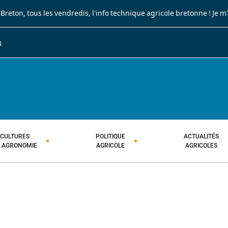
 Breton
, tous les vendredis, l'info technique agricole bretonne !
Je m
S
JOURNAL PAYSAN BRETON
HEBDOMADAIRE TECHNIQUE AGRI
CULTURES
POLITIQUE
ACTUALITÉS
T AGRONOMIE
AGRICOLE
AGRICOLES