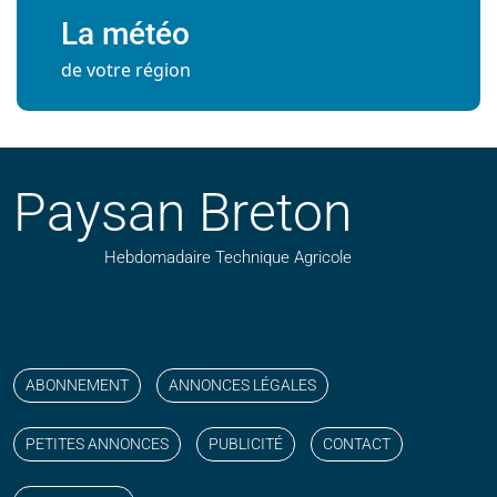
La météo
de votre région
Paysan Breton
Hebdomadaire Technique Agricole
Suivez nos publications avec notre flux RSS
Aimez-nous sur facebook
Retrouvez-nous sur Linkedin
Suivez-nous sur instagram
Regardez-nous sur YouTube
ABONNEMENT
ANNONCES LÉGALES
PETITES ANNONCES
PUBLICITÉ
CONTACT