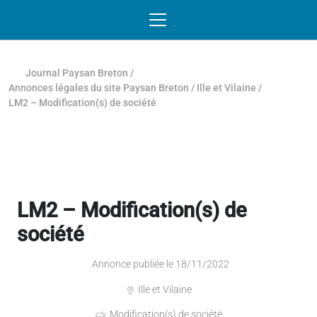
Passer au contenu
NAVIGATION MOBILE
O
NAVIGATION
PRINCIPALE
Journal Paysan Breton
/
Annonces légales du site Paysan Breton
/
Ille et Vilaine
/
LM2 – Modification(s) de société
LM2 – Modification(s) de
société
Annonce publiée le 18/11/2022
Ille et Vilaine
Modification(s) de société