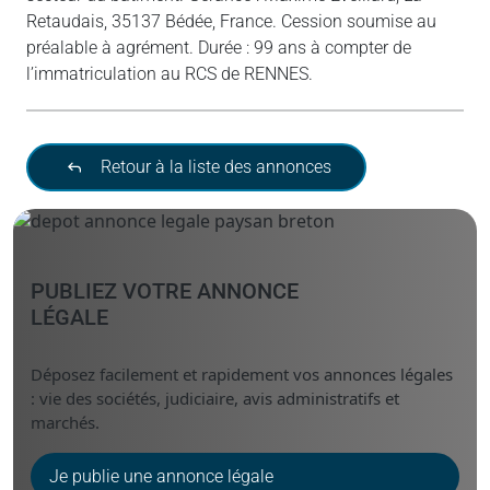
Retaudais, 35137 Bédée, France. Cession soumise au
préalable à agrément. Durée : 99 ans à compter de
l’immatriculation au RCS de RENNES.
Retour à la liste des annonces
PUBLIEZ VOTRE ANNONCE
LÉGALE
Déposez facilement et rapidement vos annonces légales
: vie des sociétés, judiciaire, avis administratifs et
marchés.
Je publie une annonce légale