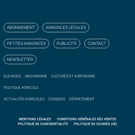
Suivez nos publications avec notre flux RSS
Aimez-nous sur facebook
Retrouvez-nous sur Linkedin
Suivez-nous sur instagram
Regardez-nous sur YouTube
ABONNEMENT
ANNONCES LÉGALES
PETITES ANNONCES
PUBLICITÉ
CONTACT
NEWSLETTER
ÉLEVAGES
MACHINISME
CULTURES ET AGRONOMIE
POLITIQUE
AGRICOLE
ACTUALITÉS
AGRICOLES
DOSSIERS
DÉPARTEMENT
MENTIONS LÉGALES
CONDITIONS GÉNÉRALES DES VENTES
POLITIQUE DE CONFIDENTIALITÉ
POLITIQUE DE COOKIES (UE)