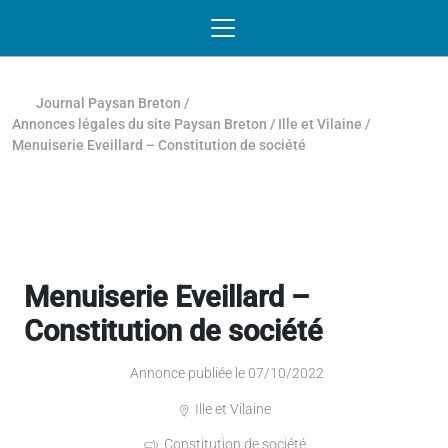
Passer au contenu
NAVIGATION MOBILE
O
NAVIGATION
PRINCIPALE
Journal Paysan Breton
/
Annonces légales du site Paysan Breton
/
Ille et Vilaine
/
Menuiserie Eveillard – Constitution de société
Menuiserie Eveillard –
Constitution de société
Annonce publiée le 07/10/2022
Ille et Vilaine
Constitution de société