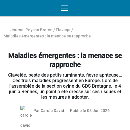
Passer au contenu
NAVIGATION MOBILE
O
NAVIGATION
PRINCIPALE
Journal Paysan Breton
/
Élevage
/
Maladies émergentes : la menace se rapproche
Maladies émergentes : la menace se
rapproche
Clavelée, peste des petits ruminants, fièvre aphteuse…
Ces trois maladies progressent en Europe. Lors de
l'assemblée de la section ovine du GDS Bretagne, le 4
juin à Rennes, un point a été dressé sur ces risques et
les mesures à adopter.
08 juillet 
Par
Carole David
Publié le 03 Juil 2026