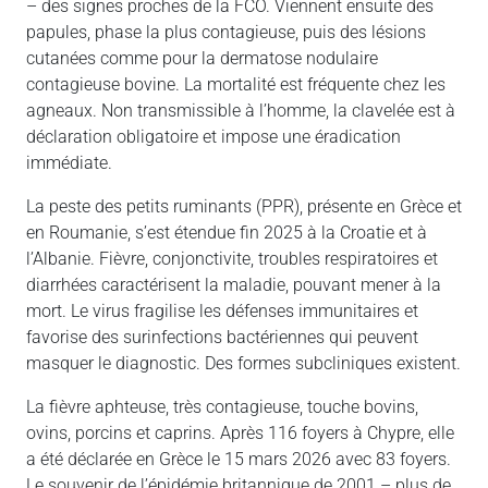
– des signes proches de la FCO. Viennent ensuite des
papules, phase la plus contagieuse, puis des lésions
cutanées comme pour la dermatose nodulaire
contagieuse bovine. La mortalité est fréquente chez les
agneaux. Non transmissible à l’homme, la clavelée est à
déclaration obligatoire et impose une éradication
immédiate.
La peste des petits ruminants (PPR), présente en Grèce et
en Roumanie, s’est étendue fin 2025 à la Croatie et à
l’Albanie. Fièvre, conjonctivite, troubles respiratoires et
diarrhées caractérisent la maladie, pouvant mener à la
mort. Le virus fragilise les défenses immunitaires et
favorise des surinfections bactériennes qui peuvent
masquer le diagnostic. Des formes subcliniques existent.
La fièvre aphteuse, très contagieuse, touche bovins,
ovins, porcins et caprins. Après 116 foyers à Chypre, elle
a été déclarée en Grèce le 15 mars 2026 avec 83 foyers.
Le souvenir de l’épidémie britannique de 2001 – plus de