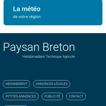
La météo
de votre région
Paysan Breton
Hebdomadaire Technique Agricole
Suivez nos publications avec notre flux RSS
Aimez-nous sur facebook
Retrouvez-nous sur Linkedin
Suivez-nous sur instagram
Regardez-nous sur YouTube
ABONNEMENT
ANNONCES LÉGALES
PETITES ANNONCES
PUBLICITÉ
CONTACT