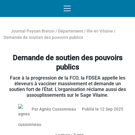
Passer au contenu
NAVIGATION MOBILE
O
NAVIGATION
PRINCIPALE
Journal Paysan Breton
/
Département
/
Ille-et-Vilaine
/
Demande de soutien des pouvoirs publics
Demande de soutien des pouvoirs
publics
Face à la progression de la FCO, la FDSEA appelle les
éleveurs à vacciner massivement et demande un
soutien fort de l’État. L’organisation réclame aussi des
assouplissements sur le Sage Vilaine.
12 se
Par
Agnès Cussonneau
Publié le 12 Sep 2025
Article réservé aux abonnés