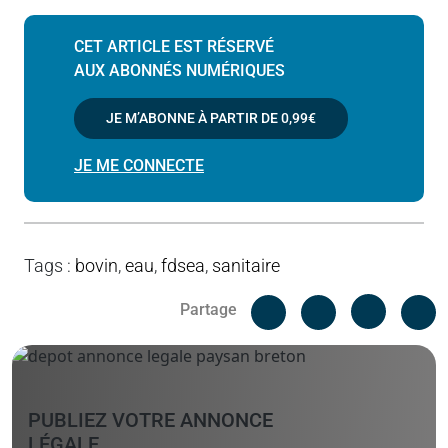
CET ARTICLE EST RÉSERVÉ
AUX ABONNÉS NUMÉRIQUES
JE M’ABONNE À PARTIR DE
0,99€
JE ME CONNECTE
Tags
:
bovin
,
eau
,
fdsea
,
sanitaire
Facebook
C
Partage
Messenger
Linked i
PUBLIEZ VOTRE ANNONCE
LÉGALE