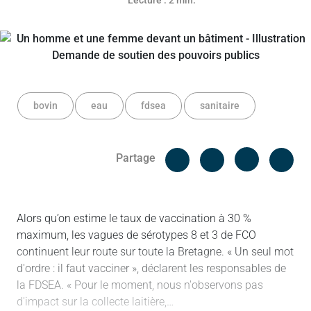
Lecture : 2 min.
bovin
eau
fdsea
sanitaire
Facebook
Cop
Partage
Messenger
Linked in
Alors qu’on estime le taux de vaccination à 30 %
maximum, les vagues de sérotypes 8 et 3 de FCO
continuent leur route sur toute la Bretagne. « Un seul mot
d'ordre : il faut vacciner », déclarent les responsables de
la FDSEA. « Pour le moment, nous n'observons pas
d'impact sur la collecte laitière,…