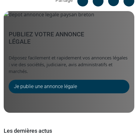
Partage
Messenger
Linked i
PUBLIEZ VOTRE ANNONCE
LÉGALE
Déposez facilement et rapidement vos annonces légales
: vie des sociétés, judiciaire, avis administratifs et
marchés.
Je publie une annonce légale
Les dernières actus