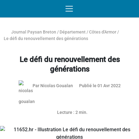
Passer au contenu
NAVIGATION MOBILE
O
NAVIGATION
PRINCIPALE
Journal Paysan Breton
/
Département
/
Côtes d'Armor
/
Le défi du renouvellement des générations
Le défi du renouvellement des
générations
Par
Nicolas Goualan
Publié le 01 Avr 2022
Lecture : 2 min.