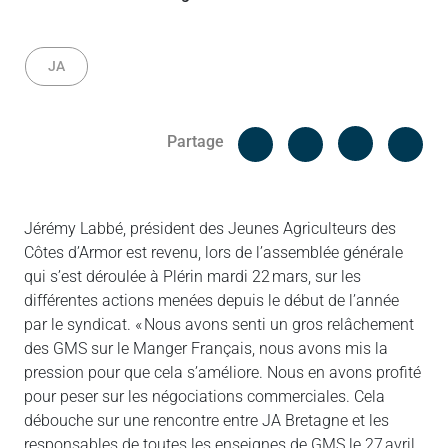
JA
Facebook
Cop
Partage
Messenger
Linked in
Jérémy Labbé, président des Jeunes Agriculteurs des
Côtes d’Armor est revenu, lors de l’assemblée générale
qui s’est déroulée à Plérin mardi 22 mars, sur les
différentes actions menées depuis le début de l’année
par le syndicat. « Nous avons senti un gros relâchement
des GMS sur le Manger Français, nous avons mis la
pression pour que cela s’améliore. Nous en avons profité
pour peser sur les négociations commerciales. Cela
débouche sur une rencontre entre JA Bretagne et les
responsables de toutes les enseignes de GMS le 27 avril