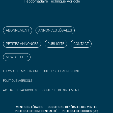
Hebdomadaire Technique Agricole
Suivez nos publications avec notre flux RSS
Aimez-nous sur facebook
Retrouvez-nous sur Linkedin
Suivez-nous sur instagram
Regardez-nous sur YouTube
ABONNEMENT
ANNONCES LÉGALES
PETITES ANNONCES
PUBLICITÉ
CONTACT
NEWSLETTER
ÉLEVAGES
MACHINISME
CULTURES ET AGRONOMIE
POLITIQUE
AGRICOLE
ACTUALITÉS
AGRICOLES
DOSSIERS
DÉPARTEMENT
MENTIONS LÉGALES
CONDITIONS GÉNÉRALES DES VENTES
POLITIQUE DE CONFIDENTIALITÉ
POLITIQUE DE COOKIES (UE)