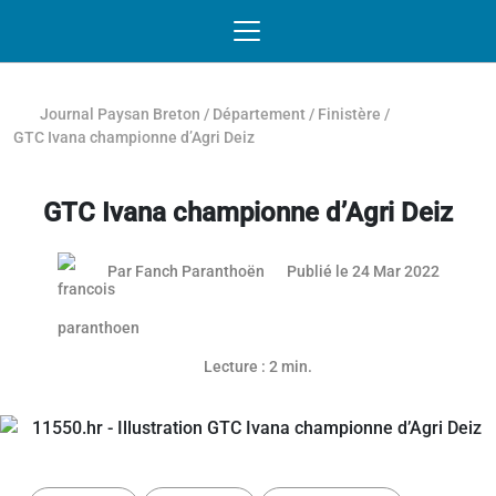
Passer au contenu
NAVIGATION MOBILE
O
NAVIGATION
PRINCIPALE
Journal Paysan Breton
/
Département
/
Finistère
/
GTC Ivana championne d’Agri Deiz
GTC Ivana championne d’Agri Deiz
Par
Fanch Paranthoën
Publié le 24 Mar 2022
Lecture : 2 min.