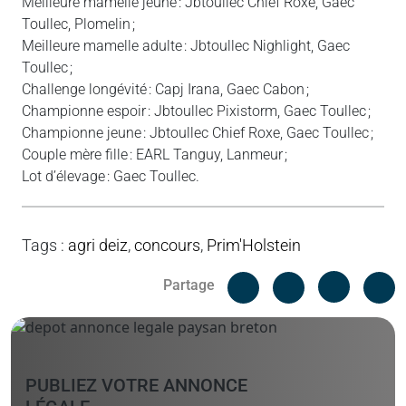
Meilleure mamelle jeune : Jbtoullec Chief Roxe, Gaec
Toullec, Plomelin ;
Meilleure mamelle adulte : Jbtoullec Nighlight, Gaec
Toullec ;
Challenge longévité : Capj Irana, Gaec Cabon ;
Championne espoir : Jbtoullec Pixistorm, Gaec Toullec ;
Championne jeune : Jbtoullec Chief Roxe, Gaec Toullec ;
Couple mère fille : EARL Tanguy, Lanmeur ;
Lot d’élevage : Gaec Toullec.
Tags
:
agri deiz
,
concours
,
Prim'Holstein
Facebook
C
Partage
Messenger
Linked i
PUBLIEZ VOTRE ANNONCE