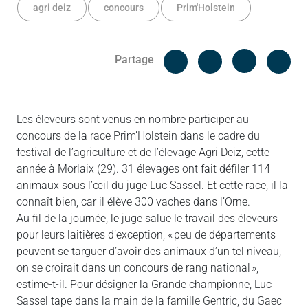
agri deiz
concours
Prim'Holstein
Facebook
Cop
Partage
Messenger
Linked in
Les éleveurs sont venus en nombre participer au
concours de la race Prim’Holstein dans le cadre du
festival de l’agriculture et de l’élevage Agri Deiz, cette
année à Morlaix (29). 31 élevages ont fait défiler 114
animaux sous l’œil du juge Luc Sassel. Et cette race, il la
connaît bien, car il élève 300 vaches dans l’Orne.
Au fil de la journée, le juge salue le travail des éleveurs
pour leurs laitières d’exception, « peu de départements
peuvent se targuer d’avoir des animaux d’un tel niveau,
on se croirait dans un concours de rang national »,
estime-t-il. Pour désigner la Grande championne, Luc
Sassel tape dans la main de la famille Gentric, du Gaec