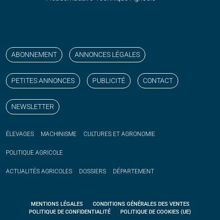
Suivez nos publications avec notre flux RSS
Aimez-nous sur facebook
Retrouvez-nous sur Linkedin
Suivez-nous sur instagram
Regardez-nous sur YouTube
ABONNEMENT
ANNONCES LÉGALES
PETITES ANNONCES
PUBLICITÉ
CONTACT
NEWSLETTER
ÉLEVAGES
MACHINISME
CULTURES ET AGRONOMIE
POLITIQUE
AGRICOLE
ACTUALITÉS
AGRICOLES
DOSSIERS
DÉPARTEMENT
MENTIONS LÉGALES
CONDITIONS GÉNÉRALES DES VENTES
POLITIQUE DE CONFIDENTIALITÉ
POLITIQUE DE COOKIES (UE)