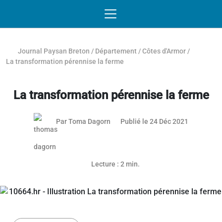
Passer au contenu
NAVIGATION MOBILE
O
NAVIGATION
PRINCIPALE
Journal Paysan Breton
/
Département
/
Côtes d'Armor
/
La transformation pérennise la ferme
La transformation pérennise la ferme
Par
Toma Dagorn
Publié le 24 Déc 2021
Lecture : 2 min.