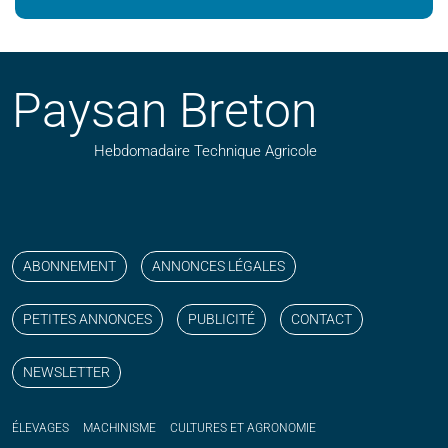
Paysan Breton
Hebdomadaire Technique Agricole
Suivez nos publications avec notre flux RSS
Aimez-nous sur facebook
Retrouvez-nous sur Linkedin
Suivez-nous sur instagram
Regardez-nous sur YouTube
ABONNEMENT
ANNONCES LÉGALES
PETITES ANNONCES
PUBLICITÉ
CONTACT
NEWSLETTER
ÉLEVAGES
MACHINISME
CULTURES ET AGRONOMIE