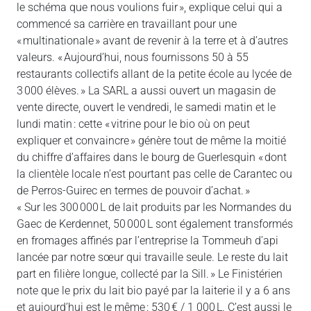
le schéma que nous voulions fuir », explique celui qui a
commencé sa carrière en travaillant pour une
« multinationale » avant de revenir à la terre et à d’autres
valeurs. « Aujourd’hui, nous fournissons 50 à 55
restaurants collectifs allant de la petite école au lycée de
3 000 élèves. » La SARL a aussi ouvert un magasin de
vente directe, ouvert le vendredi, le samedi matin et le
lundi matin : cette « vitrine pour le bio où on peut
expliquer et convaincre » génère tout de même la moitié
du chiffre d’affaires dans le bourg de Guerlesquin « dont
la clientèle locale n’est pourtant pas celle de Carantec ou
de Perros-Guirec en termes de pouvoir d’achat. »
« Sur les 300 000 L de lait produits par les Normandes du
Gaec de Kerdennet, 50 000 L sont également transformés
en fromages affinés par l’entreprise la Tommeuh d’api
lancée par notre sœur qui travaille seule. Le reste du lait
part en filière longue, collecté par la Sill. » Le Finistérien
note que le prix du lait bio payé par la laiterie il y a 6 ans
et aujourd’hui est le même : 530 € / 1 000 L. C’est aussi le