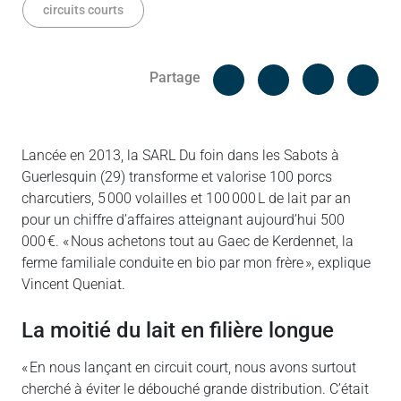
circuits courts
Facebook
Cop
Partage
Messenger
Linked in
Lancée en 2013, la SARL Du foin dans les Sabots à
Guerlesquin (29) transforme et valorise 100 porcs
charcutiers, 5 000 volailles et 100 000 L de lait par an
pour un chiffre d’affaires atteignant aujourd’hui 500
000 €. « Nous achetons tout au Gaec de Kerdennet, la
ferme familiale conduite en bio par mon frère », explique
Vincent Queniat.
La moitié du lait en filière longue
« En nous lançant en circuit court, nous avons surtout
cherché à éviter le débouché grande distribution. C’était