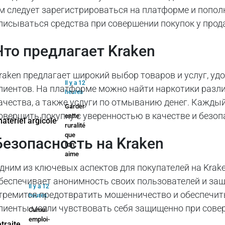
м следует зарегистрироваться на платформе и пополн
писываться средства при совершении покупок у прод
Что предлагает Kraken
raken предлагает широкий выбор товаров и услуг, у
Il y a 12
лиентов. На платформе можно найти наркотики разл
heures
ачества, а также услуги по отмыванию денег. Каждый
Garder
овершить покупку с уверенностью в качестве и безоп
cette
ruralité
que
Безопасность на Kraken
l’on
aime
дним из ключевых аспектов для покупателей на Krak
беспечивает анонимность своих пользователей и защ
Il y a 12
тремится предотвратить мошенничество и обеспечит
heures
лиенты могли чувствовать себя защищенно при сове
Cumul
emploi-