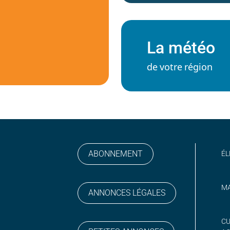
La météo
de votre région
ABONNEMENT
ÉL
MA
ANNONCES LÉGALES
gram
 sur YouTube
CU