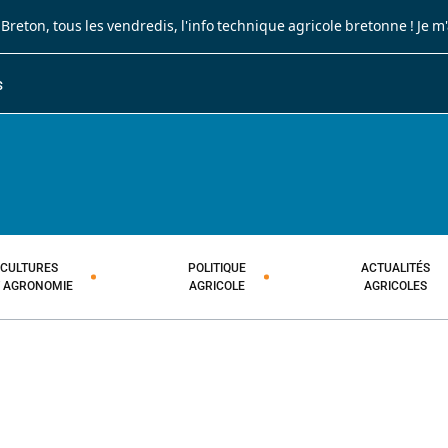
 Breton
, tous les vendredis, l'info technique agricole bretonne !
Je m
S
JOURNAL PAYSAN BRETON
HEBDOMADAIRE TECHNIQUE AGRI
CULTURES
POLITIQUE
ACTUALITÉS
T AGRONOMIE
AGRICOLE
AGRICOLES