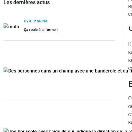
Les dernières actus
и
с
Il y a 12 heures
Ça roule à la ferme !
K
к
к
с
О
о
с
к