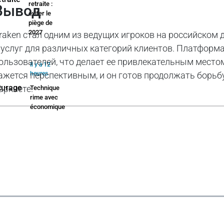
retraite :
Вывод
éviter le
piège de
2027
raken стал одним из ведущих игроков на российском
 услуг для различных категорий клиентов. Платформ
ользователей, что делает ее привлекательным место
Il y a 12
ажется перспективным, и он готов продолжать борьб
heures
аркнете.
Technique
rime avec
économique