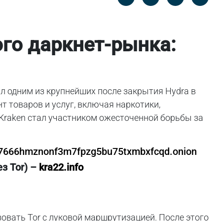
Messenger
Linked in
го даркнет-рынка:
ал одним из крупнейших после закрытия Hydra в
т товаров и услуг, включая наркотики,
Kraken стал участником ожесточенной борьбы за
f7666hmznonf3m7fpzg5bu75txmbxfcqd.onion
з Tor) –
kra22.info
овать Tor с луковой маршрутизацией. После этого