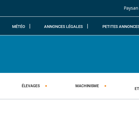
Passer au contenu
Paysan
MÉTÉO
ANNONCES LÉGALES
PETITES ANNONCE
ÉLEVAGES
MACHINISME
E