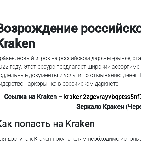
Возрождение российско
Kraken
ра́кен, новый игрок на российском даркнет-рынке, ст
022 году. Этот ресурс предлагает широкий ассортимен
оддельные документы и услуги по отмыванию денег. 
идерство наркорынка в российском даркнете.
Cсылка на Kraken
–
kraken2zgevrayvbqptss5n
Зеркало Кракен (Чере
Как попасть на Kraken
ля доступа к Kraken покупателям необходимо использ