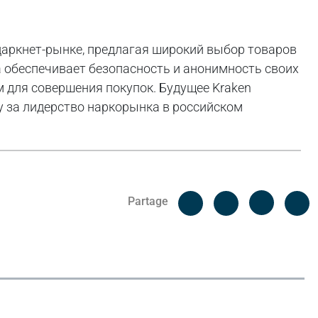
 даркнет-рынке, предлагая широкий выбор товаров
а обеспечивает безопасность и анонимность своих
м для совершения покупок. Будущее Kraken
у за лидерство наркорынка в российском
Facebook
C
Partage
Messenger
Linked i