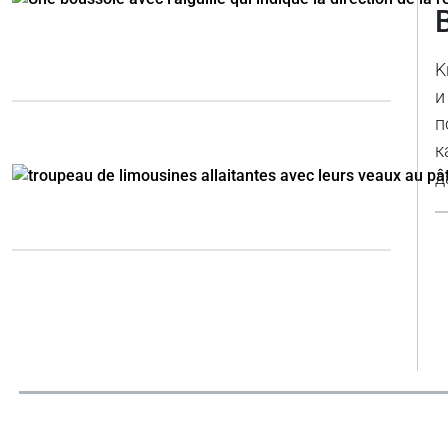
K
и
п
к
д