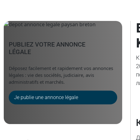
PUBLIEZ VOTRE ANNONCE
LÉGALE
К
2
Déposez facilement et rapidement vos annonces
п
légales : vie des sociétés, judiciaire, avis
administratifs et marchés.
л
Je publie une annonce légale
Д