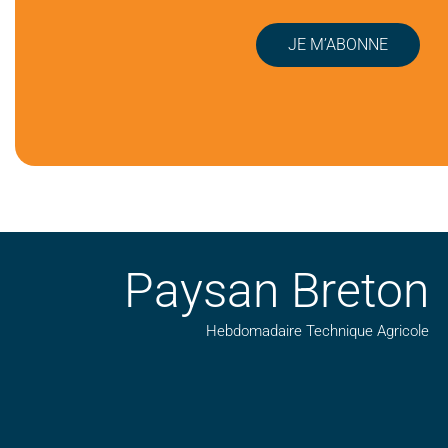
JE M’ABONNE
Paysan Breton
Hebdomadaire Technique Agricole
Suivez nos publications avec notre flux RSS
Aimez-nous sur facebook
Retrouvez-nous sur Linkedin
Suivez-nous sur insta
Regardez-nous