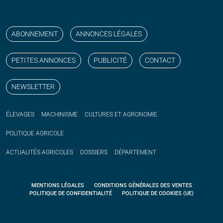
Suivez nos publications avec notre flux RSS
Aimez-nous sur facebook
Retrouvez-nous sur Linkedin
Suivez-nous sur instagram
Regardez-nous sur YouTube
ABONNEMENT
ANNONCES LÉGALES
PETITES ANNONCES
PUBLICITÉ
CONTACT
NEWSLETTER
ÉLEVAGES
MACHINISME
CULTURES ET AGRONOMIE
POLITIQUE
AGRICOLE
ACTUALITÉS
AGRICOLES
DOSSIERS
DÉPARTEMENT
MENTIONS LÉGALES
CONDITIONS GÉNÉRALES DES VENTES
POLITIQUE DE CONFIDENTIALITÉ
POLITIQUE DE COOKIES (UE)