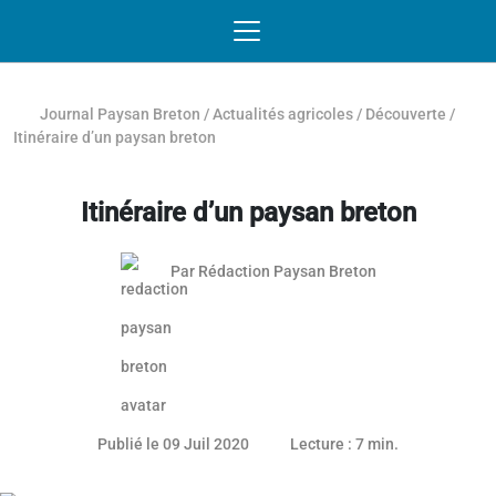
Passer au contenu
NAVIGATION MOBILE
O
NAVIGATION
PRINCIPALE
Journal Paysan Breton
/
Actualités agricoles
/
Découverte
/
Itinéraire d’un paysan breton
Itinéraire d’un paysan breton
Par
Rédaction Paysan Breton
Publié le 09 Juil 2020
Lecture : 7 min.