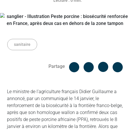
Lecture : 0 min.
sanitaire
Facebook
Cop
Partage
Messenger
Linked in
Le ministre de l’agriculture français Didier Guillaume a
annoncé, par un communiqué le 14 janvier, le
renforcement de la biosécurité à la frontière franco-belge,
après que son homologue wallon a confirmé deux cas
positifs de peste porcine africaine (PPA), retrouvés le 8
janvier à environ un kilomètre de la frontière. Alors que