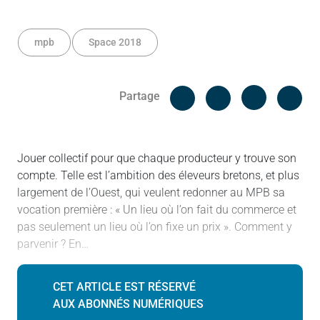
mpb
Space 2018
Facebook
Cop
Partage
Messenger
Linked in
Jouer collectif pour que chaque producteur y trouve son
compte. Telle est l’ambition des éleveurs bretons, et plus
largement de l’Ouest, qui veulent redonner au MPB sa
vocation première : « Un lieu où l’on fait du commerce et
pas seulement un lieu où l’on fixe un prix ». Comment y
parvenir ? En…
CET ARTICLE EST RÉSERVÉ
AUX ABONNÉS NUMÉRIQUES