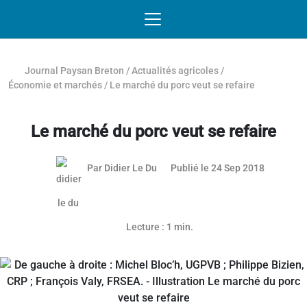
Passer au contenu
NAVIGATION MOBILE
O
NAVIGATION
PRINCIPALE
Journal Paysan Breton
/
Actualités agricoles
/
Économie et marchés
/
Le marché du porc veut se refaire
Le marché du porc veut se refaire
Par
Didier Le Du
Publié le 24 Sep 2018
Article réservé aux abonnés
Lecture : 1 min.