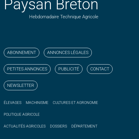
Paysan Breton
Hebdomadaire Technique Agricole
Suivez nos publications avec notre flux RSS
Aimez-nous sur facebook
Retrouvez-nous sur Linkedin
Suivez-nous sur instagram
Regardez-nous sur YouTube
ABONNEMENT
ANNONCES LÉGALES
PETITES ANNONCES
PUBLICITÉ
CONTACT
NEWSLETTER
ÉLEVAGES
MACHINISME
CULTURES ET AGRONOMIE
POLITIQUE
AGRICOLE
ACTUALITÉS
AGRICOLES
DOSSIERS
DÉPARTEMENT