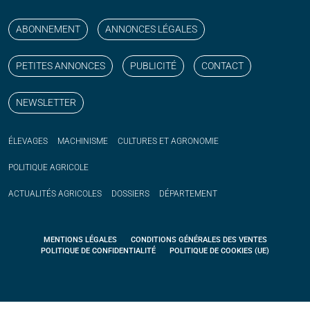
Suivez nos publications avec notre flux RSS
Aimez-nous sur facebook
Retrouvez-nous sur Linkedin
Suivez-nous sur instagram
Regardez-nous sur YouTube
ABONNEMENT
ANNONCES LÉGALES
PETITES ANNONCES
PUBLICITÉ
CONTACT
NEWSLETTER
ÉLEVAGES
MACHINISME
CULTURES ET AGRONOMIE
POLITIQUE
AGRICOLE
ACTUALITÉS
AGRICOLES
DOSSIERS
DÉPARTEMENT
MENTIONS LÉGALES
CONDITIONS GÉNÉRALES DES VENTES
POLITIQUE DE CONFIDENTIALITÉ
POLITIQUE DE COOKIES (UE)