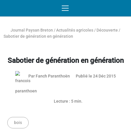
Passer au contenu
NAVIGATION MOBILE
O
NAVIGATION
PRINCIPALE
Journal Paysan Breton
/
Actualités agricoles
/
Découverte
/
Sabotier de génération en génération
Sabotier de génération en génération
03 mai 
Par
Fanch Paranthoën
Publié le 24 Déc 2015
Lecture : 5 min.
bois