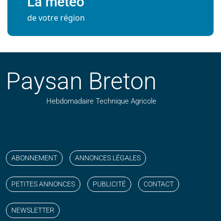
La météo
de votre région
Paysan Breton
Hebdomadaire Technique Agricole
Suivez nos publications avec notre flux RSS
Aimez-nous sur facebook
Retrouvez-nous sur Linkedin
Suivez-nous sur instagram
Regardez-nous sur YouTube
ABONNEMENT
ANNONCES LÉGALES
PETITES ANNONCES
PUBLICITÉ
CONTACT
NEWSLETTER