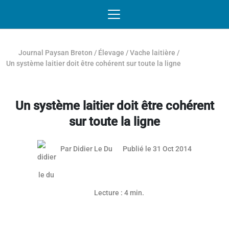
Passer au contenu
NAVIGATION MOBILE
O
NAVIGATION
PRINCIPALE
Journal Paysan Breton
/
Élevage
/
Vache laitière
/
Un système laitier doit être cohérent sur toute la ligne
Un système laitier doit être cohérent
sur toute la ligne
03 mai 201
Par
Didier Le Du
Publié le 31 Oct 2014
Lecture : 4 min.