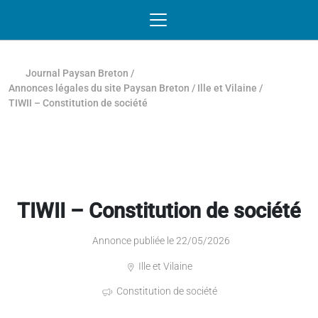
Passer au contenu
NAVIGATION MOBILE
O
NAVIGATION
PRINCIPALE
Journal Paysan Breton
/
Annonces légales du site Paysan Breton
/
Ille et Vilaine
/
TIWII – Constitution de société
TIWII – Constitution de société
Annonce publiée le 22/05/2026
Ille et Vilaine
Constitution de société