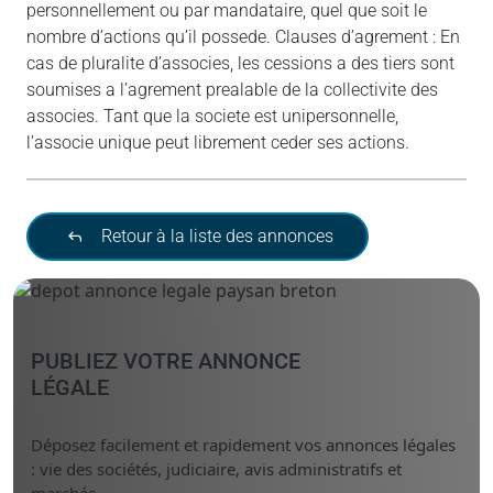
personnellement ou par mandataire, quel que soit le
nombre d’actions qu’il possede. Clauses d’agrement : En
cas de pluralite d’associes, les cessions a des tiers sont
soumises a l’agrement prealable de la collectivite des
associes. Tant que la societe est unipersonnelle,
l’associe unique peut librement ceder ses actions.
Retour à la liste des annonces
PUBLIEZ VOTRE ANNONCE
LÉGALE
Déposez facilement et rapidement vos annonces légales
: vie des sociétés, judiciaire, avis administratifs et