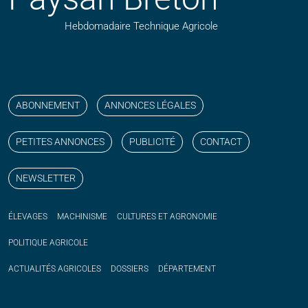
Hebdomadaire Technique Agricole
Suivez nos publications avec notre flux RSS
Aimez-nous sur facebook
Retrouvez-nous sur Linkedin
Suivez-nous sur instagram
Regardez-nous sur YouTube
ABONNEMENT
ANNONCES LÉGALES
PETITES ANNONCES
PUBLICITÉ
CONTACT
NEWSLETTER
ÉLEVAGES
MACHINISME
CULTURES ET AGRONOMIE
POLITIQUE
AGRICOLE
ACTUALITÉS
AGRICOLES
DOSSIERS
DÉPARTEMENT