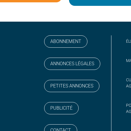
ABONNEMENT
ÉL
MA
ANNONCES LÉGALES
gram
 sur YouTube
CU
PETITES ANNONCES
A
PO
PUBLICITÉ
AG
CONTACT