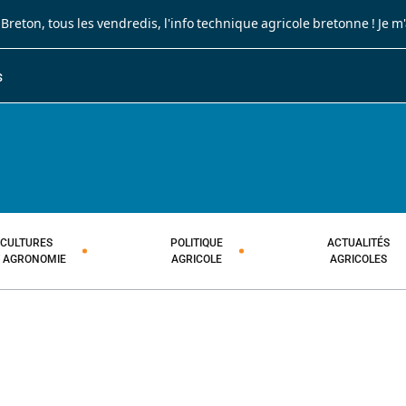
 Breton
, tous les vendredis, l'info technique agricole bretonne !
Je m
S
JOURNAL PAYSAN BRETON
HEBDOMADAIRE TECHNIQUE AGRI
CULTURES
POLITIQUE
ACTUALITÉS
T AGRONOMIE
AGRICOLE
AGRICOLES