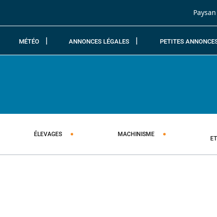
Passer au contenu
Paysan
MÉTÉO
ANNONCES LÉGALES
PETITES ANNONCE
ÉLEVAGES
MACHINISME
E