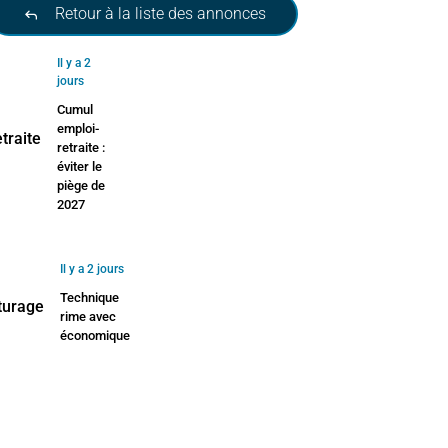
Retour à la liste des annonces
Il y a 2
jours
Cumul
emploi-
retraite :
éviter le
piège de
2027
Il y a 2 jours
Technique
rime avec
économique