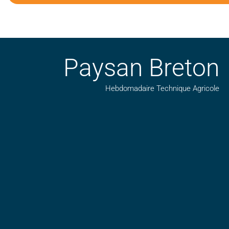
Paysan Breton
Hebdomadaire Technique Agricole
Suivez nos publications avec notre flux RSS
Aimez-nous sur facebook
Retrouvez-nous sur Linkedin
Suivez-nous sur insta
Regardez-nous