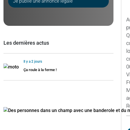
Je publie une annonce légale
A
p
Q
Les dernières actus
c
l
c
Il y a 2 jours
0
Ça roule à la ferme !
V
F
M
a
R