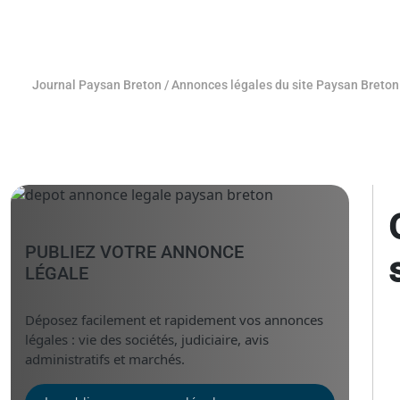
Journal Paysan Breton
/
Annonces légales du site Paysan Breton
PUBLIEZ VOTRE ANNONCE
LÉGALE
Déposez facilement et rapidement vos annonces
légales : vie des sociétés, judiciaire, avis
administratifs et marchés.