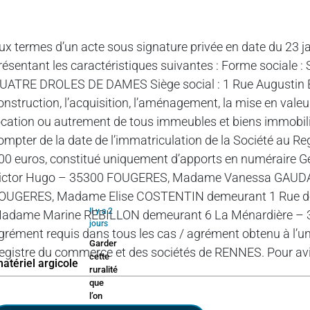
ux termes d’un acte sous signature privée en date du 23 j
résentant les caractéristiques suivantes : Forme sociale : 
UATRE DROLES DE DAMES Siège social : 1 Rue Augustin B
onstruction, l’acquisition, l’aménagement, la mise en valeur,
ocation ou autrement de tous immeubles et biens immobilier
ompter de la date de l’immatriculation de la Société au Re
00 euros, constitué uniquement d’apports en numéraire
ictor Hugo – 35300 FOUGERES, Madame Vanessa GAUDAIR
OUGERES, Madame Elise COSTENTIN demeurant 1 Rue de
Il y a 2
adame Marine REBILLON demeurant 6 La Ménardière – 351
jours
grément requis dans tous les cas / agrément obtenu à l’u
Garder
egistre du commerce et des sociétés de RENNES. Pour av
cette
ruralité
que
l’on
aime