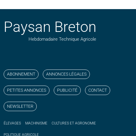
Paysan Breton
Hebdomadaire Technique Agricole
Suivez nos publications avec notre flux RSS
Aimez-nous sur facebook
Retrouvez-nous sur Linkedin
Suivez-nous sur instagram
Regardez-nous sur YouTube
ABONNEMENT
ANNONCES LÉGALES
PETITES ANNONCES
PUBLICITÉ
CONTACT
NEWSLETTER
ÉLEVAGES
MACHINISME
CULTURES ET AGRONOMIE
POLITIQUE
AGRICOLE