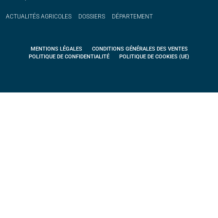
ACTUALITÉS
AGRICOLES
DOSSIERS
DÉPARTEMENT
MENTIONS LÉGALES
CONDITIONS GÉNÉRALES DES VENTES
POLITIQUE DE CONFIDENTIALITÉ
POLITIQUE DE COOKIES (UE)