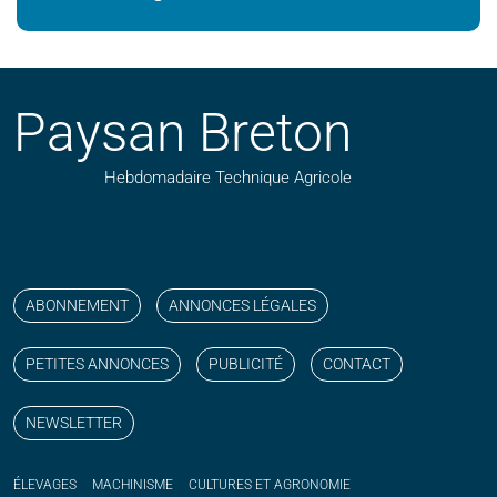
Paysan Breton
Hebdomadaire Technique Agricole
Suivez nos publications avec notre flux RSS
Aimez-nous sur facebook
Retrouvez-nous sur Linkedin
Suivez-nous sur instagram
Regardez-nous sur YouTube
ABONNEMENT
ANNONCES LÉGALES
PETITES ANNONCES
PUBLICITÉ
CONTACT
NEWSLETTER
ÉLEVAGES
MACHINISME
CULTURES ET AGRONOMIE