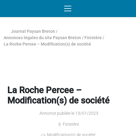
Passer au contenu
NAVIGATION MOBILE
O
NAVIGATION
PRINCIPALE
Journal Paysan Breton
/
Annonces légales du site Paysan Breton
/
Finistère
/
La Roche Percee – Modification(s) de société
La Roche Percee –
Modification(s) de société
Annonce publiée le 13/01/2023
Finistère
Modification(s) de société