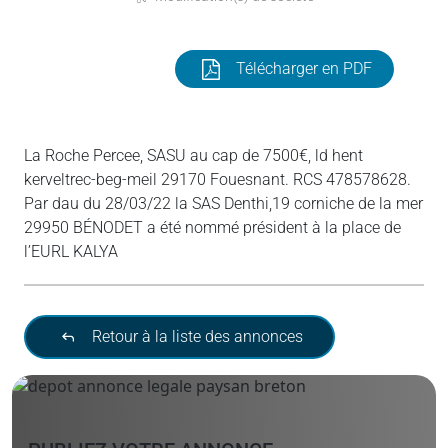
Télécharger en PDF
La Roche Percee, SASU au cap de 7500€, ld hent
kerveltrec-beg-meil 29170 Fouesnant. RCS 478578628.
Par dau du 28/03/22 la SAS Denthi,19 corniche de la mer
29950 BÉNODET a été nommé président à la place de
l’EURL KALYA
Retour à la liste des annonces