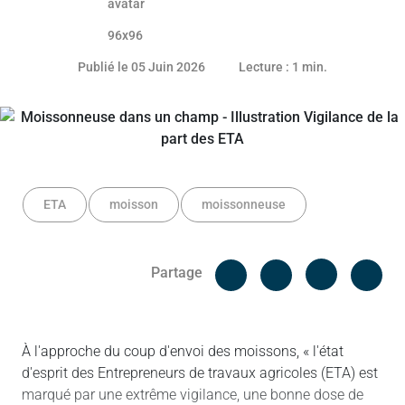
11 juin 2026
Publié le 05 Juin 2026
Lecture : 1 min.
ETA
moisson
moissonneuse
Facebook
Cop
Partage
Messenger
Linked in
À l'approche du coup d'envoi des moissons, « l'état
d'esprit des Entrepreneurs de travaux agricoles (ETA) est
marqué par une extrême vigilance, une bonne dose de