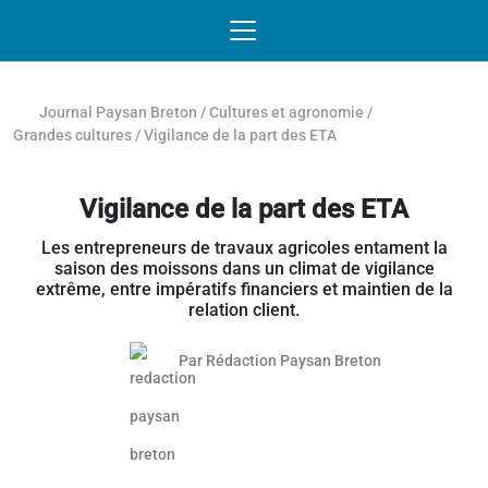
Passer au contenu
NAVIGATION MOBILE
O
NAVIGATION
PRINCIPALE
Journal Paysan Breton
/
Cultures et agronomie
/
Grandes cultures
/
Vigilance de la part des ETA
Vigilance de la part des ETA
Les entrepreneurs de travaux agricoles entament la
saison des moissons dans un climat de vigilance
extrême, entre impératifs financiers et maintien de la
relation client.
Par
Rédaction Paysan Breton
Article réservé aux abonnés