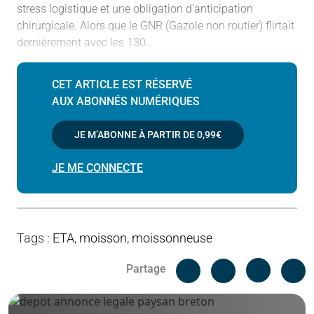
stress logistique et une obligation d'anticipation
chirurgicale. Alors que le GNR (Gazole non routier) flirtait
dernièrement avec les 130…
CET ARTICLE EST RÉSERVÉ
AUX ABONNÉS NUMÉRIQUES
JE M’ABONNE À PARTIR DE
0,99€
JE ME CONNECTE
Tags
:
ETA
,
moisson
,
moissonneuse
Facebook
C
Partage
Messenger
Linked i