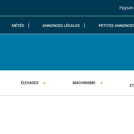
Passer au contenu
Paysan
MÉTÉO
ANNONCES LÉGALES
PETITES ANNONCE
ÉLEVAGES
MACHINISME
E