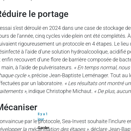
réduire le portage
’essai s’est déroulé en 2024 dans une case de stockage de
ours de l’année, cinq cycles vide-plein ont été complétés. 
uivaient rigoureusement un protocole en 4 étapes. Le lieu 
ésinfecté à l’aide d’une solution hydroalcoolique, acidifié 
t enfin recouvert d’une flore de barrière composée de bacté
a main, à l’aide de pulvérisateurs.
« En temps normal, nous
haque cycle »
, précise Jean-Baptiste Leménager. Tout au l
ffectuées par un laboratoire.
« Les résultats ont montré un
raitements »
, indique Christophe Michaut.
« De plus, aucun
mécaniser
Il y a 1
jour
onvaincue par le protocole, Sea-Invest souhaite l’inclure 
Garder
évelopper la mécanisation des étapes »
, déclare Jean-Ba