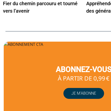
Fier du chemin parcouru et tourné
Appréhende
vers l’avenir
des généra
ABONNEZ-VOU
À PARTIR DE 0,99 €
JE M’ABONNE