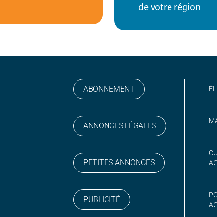
de votre région
ABONNEMENT
ÉL
MA
ANNONCES LÉGALES
gram
 sur YouTube
CU
PETITES ANNONCES
A
PO
PUBLICITÉ
AG