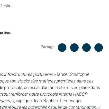
 2 min.
Facebook
Cop
Partage
Messenger
Linked in
es infrastructures portuaires »
, lance Christophe
rsque l’on stocke des matières premières dans ces
e protocole, un essai d’un an a été mis en place dans
rtout renforcer notre protocole interne HACCP
iques) »
, explique Jean-Baptiste Leménager,
st de réduire les potentiels risques de contamination. »