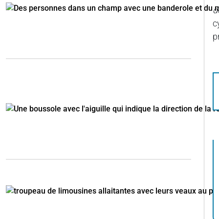
d
c
p