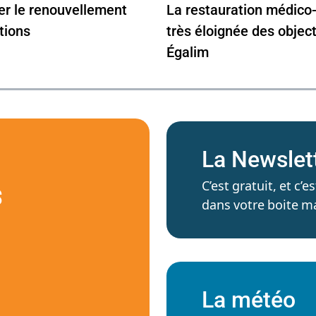
r le renouvellement
La restauration médico-
tions
très éloignée des objecti
Égalim
La Newslet
C’est gratuit, et c
S
dans votre boite ma
La météo