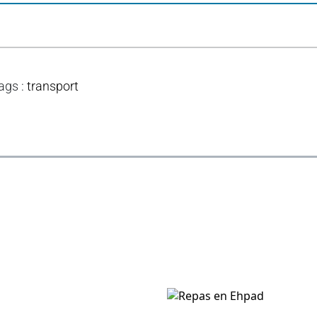
ags
:
transport