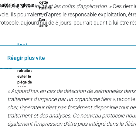
cette
e travail, la pénibilité et les coûts d’application. »
Ces dernie
ruralité
ycle. Ils pourraient, d’après le responsable exploitation, ê
que
l’on
rotocole, aujourd’hui de 5 jours, pourrait quant à lui être 
aime
Il y a 1
jour
Réagir plus vite
Cumul
emploi-
retraite :
éviter le
piège de
2027
« Aujourd’hui, en cas de détection de salmonelles dan
traitement d’urgence par un organisme tiers »
, racont
cher, l’opérateur n’est pas forcément disponible tout de
Il y a 1 jour
traitement et des analyses. Ce nouveau protocole nous
Technique
rime avec
également l’impression d’être plus intégré dans la filière
économique