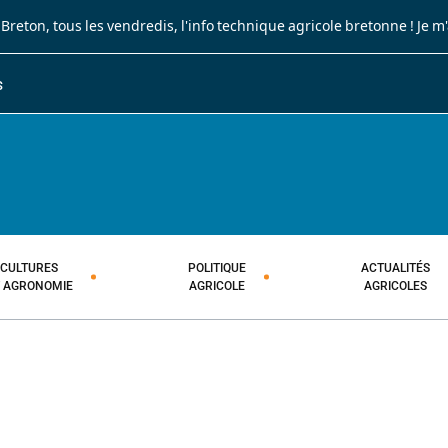
 Breton
, tous les vendredis, l'info technique agricole bretonne !
Je m
S
JOURNAL PAYSAN BRETON
HEBDOMADAIRE TECHNIQUE AGRI
CULTURES
POLITIQUE
ACTUALITÉS
T AGRONOMIE
AGRICOLE
AGRICOLES