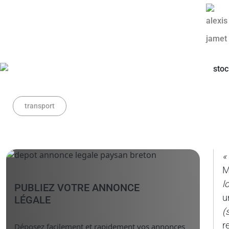
transport
«
M
l
PUBLIEZ VOTRE ANNONCE
u
LÉGALE
(
r
Déposez facilement et rapidement vos annonces