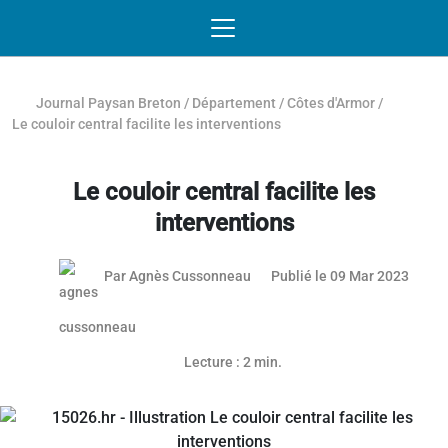
Passer au contenu
NAVIGATION MOBILE
O
NAVIGATION
PRINCIPALE
Journal Paysan Breton
/
Département
/
Côtes d'Armor
/
Le couloir central facilite les interventions
Le couloir central facilite les
interventions
30 ma
Par
Agnès Cussonneau
Publié le 09 Mar 2023
Article réservé aux abonnés
Lecture : 2 min.