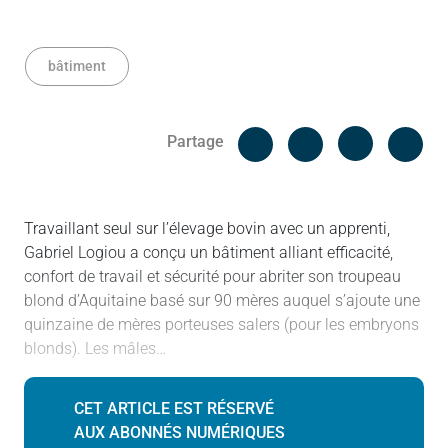
bâtiment
Facebook
Cop
Partage
Messenger
Linked in
Travaillant seul sur l’élevage bovin avec un apprenti,
Gabriel Logiou a conçu un bâtiment alliant efficacité,
confort de travail et sécurité pour abriter son troupeau
blond d’Aquitaine basé sur 90 mères auquel s’ajoute une
quinzaine de mères porteuses salers (pour les embryons
blonds). Les mâles…
CET ARTICLE EST RÉSERVÉ
AUX ABONNÉS NUMÉRIQUES