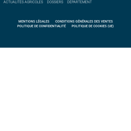
ACTUALITÉS
AGRICOLES
DOSSIERS
DÉPARTEMENT
MENTIONS LÉGALES
CONDITIONS GÉNÉRALES DES VENTES
POLITIQUE DE CONFIDENTIALITÉ
POLITIQUE DE COOKIES (UE)