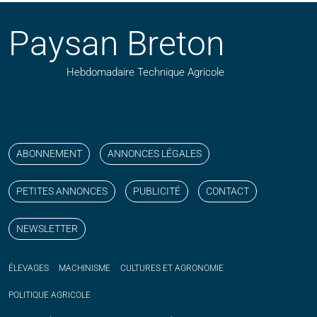
Paysan Breton
Hebdomadaire Technique Agricole
Suivez nos publications avec notre flux RSS
Aimez-nous sur facebook
Retrouvez-nous sur Linkedin
Suivez-nous sur instagram
Regardez-nous sur YouTube
ABONNEMENT
ANNONCES LÉGALES
PETITES ANNONCES
PUBLICITÉ
CONTACT
NEWSLETTER
ÉLEVAGES
MACHINISME
CULTURES ET AGRONOMIE
POLITIQUE
AGRICOLE