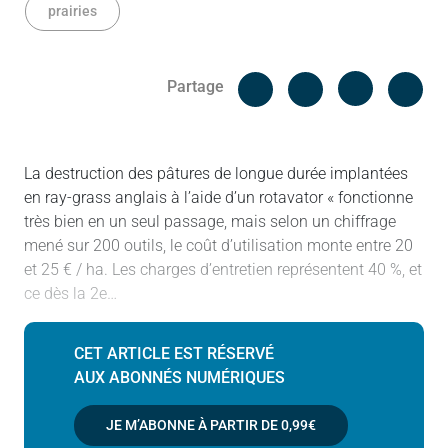
prairies
Facebook
Cop
Partage
Messenger
Linked in
La destruction des pâtures de longue durée implantées
en ray-grass anglais à l’aide d’un rotavator « fonctionne
très bien en un seul passage, mais selon un chiffrage
mené sur 200 outils, le coût d’utilisation monte entre 20
et 25 € / ha. Les charges d’entretien représentent 40 %, et
ce dès la 2e…
CET ARTICLE EST RÉSERVÉ
AUX ABONNÉS NUMÉRIQUES
JE M’ABONNE À PARTIR DE
0,99€