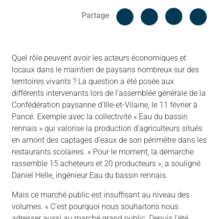
Facebook
Cop
Partage
Messenger
Linked in
Quel rôle peuvent avoir les acteurs économiques et
locaux dans le maintien de paysans nombreux sur des
territoires vivants ? La question a été posée aux
différents intervenants lors de l’assemblée générale de la
Confédération paysanne d’Ille-et-Vilaine, le 11 février à
Pancé. Exemple avec la collectivité « Eau du bassin
rennais » qui valorise la production d’agriculteurs situés
en amont des captages d’eaux de son périmètre dans les
restaurants scolaires. « Pour le moment, la démarche
rassemble 15 acheteurs et 20 producteurs », a souligné
Daniel Helle, ingénieur Eau du bassin rennais.
Mais ce marché public est insuffisant au niveau des
volumes. « C’est pourquoi nous souhaitons nous
adresser aussi au marché grand public. Depuis l’été