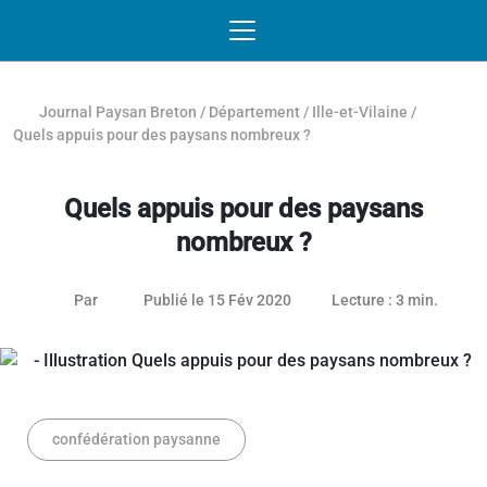
Passer au contenu
NAVIGATION MOBILE
O
NAVIGATION
PRINCIPALE
Journal Paysan Breton
/
Département
/
Ille-et-Vilaine
/
Quels appuis pour des paysans nombreux ?
Quels appuis pour des paysans
nombreux ?
26 janvier 2021
Par
Publié le 15 Fév 2020
Lecture : 3 min.
confédération paysanne