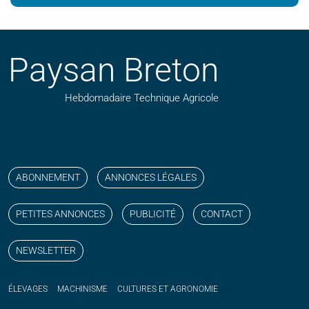
Paysan Breton
Hebdomadaire Technique Agricole
Suivez nos publications avec notre flux RSS
Aimez-nous sur facebook
Retrouvez-nous sur Linkedin
Suivez-nous sur instagram
Regardez-nous sur YouTube
ABONNEMENT
ANNONCES LÉGALES
PETITES ANNONCES
PUBLICITÉ
CONTACT
NEWSLETTER
ÉLEVAGES
MACHINISME
CULTURES ET AGRONOMIE