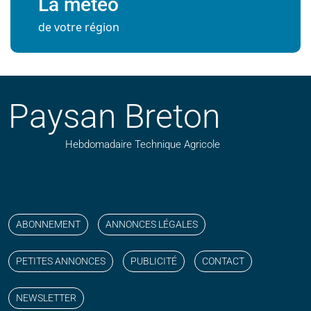
La météo
de votre région
Paysan Breton
Hebdomadaire Technique Agricole
Suivez nos publications avec notre flux RSS
Aimez-nous sur facebook
Retrouvez-nous sur Linkedin
Suivez-nous sur instagram
Regardez-nous sur YouTube
ABONNEMENT
ANNONCES LÉGALES
PETITES ANNONCES
PUBLICITÉ
CONTACT
NEWSLETTER