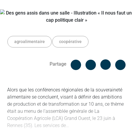
agroalimentaire
coopérative
Facebook
Cop
Partage
Messenger
Linked in
Alors que les conférences régionales de la souveraineté
alimentaire se concluent, visant à définir des ambitions
de production et de transformation sur 10 ans, ce thème
était au menu de l'assemblée générale de La
Coopération Agricole (LCA) Grand Ouest, le 23 juin à
Rennes (35). Les services de…