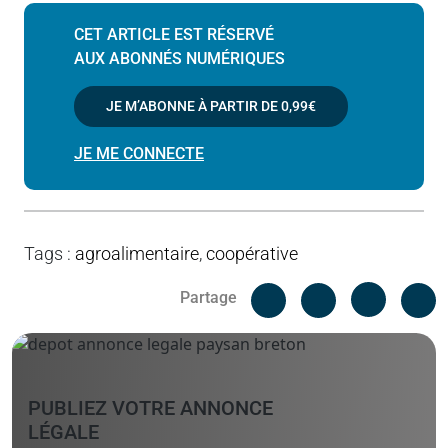
CET ARTICLE EST RÉSERVÉ
AUX ABONNÉS NUMÉRIQUES
JE M’ABONNE À PARTIR DE
0,99€
JE ME CONNECTE
Tags
:
agroalimentaire
,
coopérative
Facebook
C
Partage
Messenger
Linked i
PUBLIEZ VOTRE ANNONCE
LÉGALE