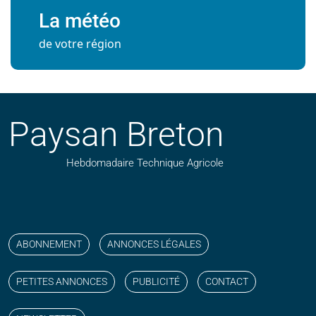
La météo
de votre région
Paysan Breton
Hebdomadaire Technique Agricole
Suivez nos publications avec notre flux RSS
Aimez-nous sur facebook
Retrouvez-nous sur Linkedin
Suivez-nous sur instagram
Regardez-nous sur YouTube
ABONNEMENT
ANNONCES LÉGALES
PETITES ANNONCES
PUBLICITÉ
CONTACT