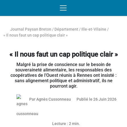
Passer au contenu
NAVIGATION MOBILE
O
NAVIGATION
PRINCIPALE
Journal Paysan Breton
/
Département
/
Ille-et-Vilaine
/
« Il nous faut un cap politique clair »
« Il nous faut un cap politique clair »
Malgré la prise de conscience sur le besoin de
souveraineté alimentaire, les responsables des
coopératives de l’Ouest réunis à Rennes ont insisté :
sans alignement politique et administratif, ils ne
pourront agir.
25 ju
Par
Agnès Cussonneau
Publié le 26 Juin 2026
Article réservé aux abonnés
Lecture : 2 min.