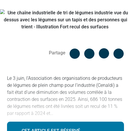
Facebook
Cop
Partage
Messenger
Linked in
Le 3 juin, l’Association des organisations de producteurs
de légumes de plein champ pour l’industrie (Cenaldi) a
fait état d’une diminution des volumes corrélée à la
contraction des surfaces en 2025. Ainsi, 686 100 tonnes
de légumes nettes ont été livrées soit un recul de 11 %
par rapport à 2024 et…
CET ARTICLE EST RÉSERVÉ