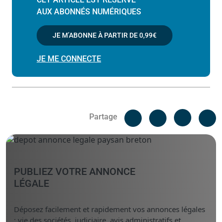
AUX ABONNÉS NUMÉRIQUES
JE M’ABONNE À PARTIR DE
0,99€
JE ME CONNECTE
Facebook
C
Partage
Messenger
Linked i
PUBLIEZ VOTRE ANNONCE
LÉGALE
Déposez facilement et rapidement vos annonces légales
: vie des sociétés, judiciaire, avis administratifs et