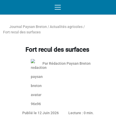
Passer au contenu
NAVIGATION MOBILE
O
NAVIGATION
PRINCIPALE
Journal Paysan Breton
/
Actualités agricoles
/
Fort recul des surfaces
Fort recul des surfaces
Par
Rédaction Paysan Breton
Article réservé aux abonnés
11 juin 2026
Publié le 12 Juin 2026
Lecture : 0 min.