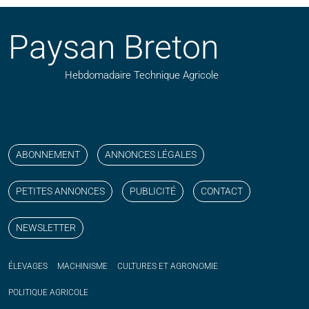
Paysan Breton
Hebdomadaire Technique Agricole
Suivez nos publications avec notre flux RSS
Aimez-nous sur facebook
Retrouvez-nous sur Linkedin
Suivez-nous sur instagram
Regardez-nous sur YouTube
ABONNEMENT
ANNONCES LÉGALES
PETITES ANNONCES
PUBLICITÉ
CONTACT
NEWSLETTER
ÉLEVAGES
MACHINISME
CULTURES ET AGRONOMIE
POLITIQUE
AGRICOLE