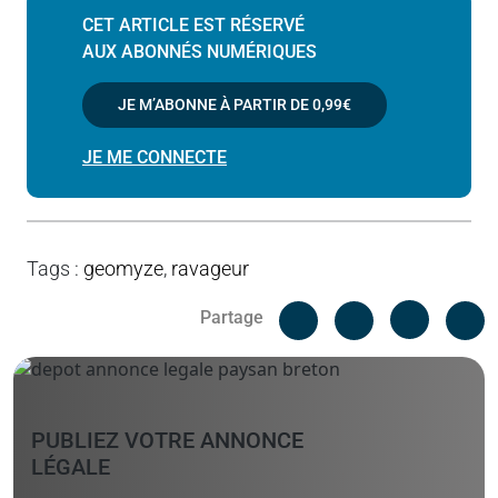
CET ARTICLE EST RÉSERVÉ
AUX ABONNÉS NUMÉRIQUES
JE M’ABONNE À PARTIR DE
0,99€
JE ME CONNECTE
Tags
:
geomyze
,
ravageur
Facebook
C
Partage
Messenger
Linked i
PUBLIEZ VOTRE ANNONCE
LÉGALE