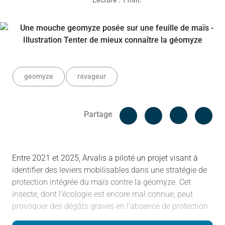
Lecture : 1 min.
geomyze
ravageur
Facebook
Cop
Partage
Messenger
Linked in
Entre 2021 et 2025, Arvalis a piloté un projet visant à
identifier des leviers mobilisables dans une stratégie de
protection intégrée du maïs contre la géomyze. Cet
insecte, dont l’écologie est encore mal connue, peut
provoquer des dégâts graves en l’absence de protection.