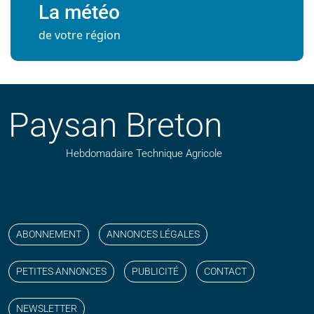
La météo
de votre région
Paysan Breton
Hebdomadaire Technique Agricole
Suivez nos publications avec notre flux RSS
Aimez-nous sur facebook
Retrouvez-nous sur Linkedin
Suivez-nous sur instagram
Regardez-nous sur YouTube
ABONNEMENT
ANNONCES LÉGALES
PETITES ANNONCES
PUBLICITÉ
CONTACT
NEWSLETTER