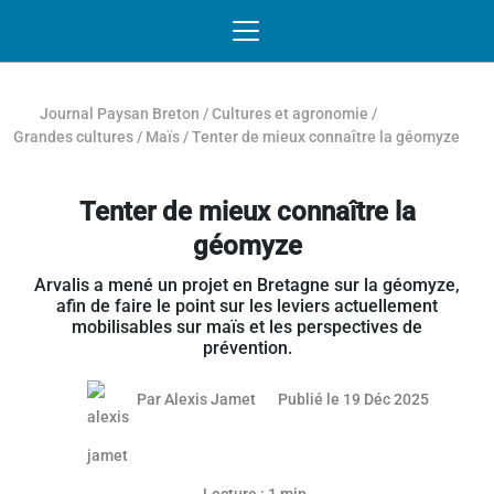
Passer au contenu
NAVIGATION MOBILE
O
NAVIGATION
PRINCIPALE
Journal Paysan Breton
/
Cultures et agronomie
/
Grandes cultures
/
Maïs
/
Tenter de mieux connaître la géomyze
Tenter de mieux connaître la
géomyze
Arvalis a mené un projet en Bretagne sur la géomyze,
afin de faire le point sur les leviers actuellement
mobilisables sur maïs et les perspectives de
prévention.
18 décem
Par
Alexis Jamet
Publié le 19 Déc 2025
Article réservé aux abonnés