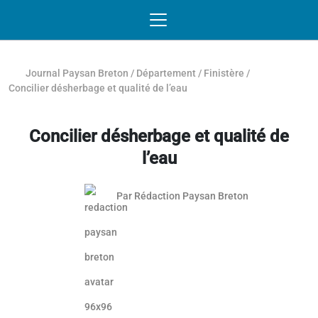
Passer au contenu
NAVIGATION MOBILE
O
NAVIGATION
PRINCIPALE
Journal Paysan Breton
/
Département
/
Finistère
/
Concilier désherbage et qualité de l’eau
Concilier désherbage et qualité de
l’eau
Par
Rédaction Paysan Breton
Article réservé aux abonnés