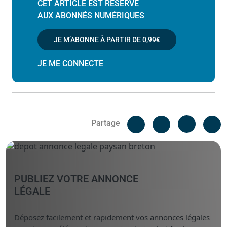
CET ARTICLE EST RÉSERVÉ
AUX ABONNÉS NUMÉRIQUES
JE M’ABONNE À PARTIR DE
0,99€
JE ME CONNECTE
Facebook
C
Partage
Messenger
Linked i
PUBLIEZ VOTRE ANNONCE
LÉGALE
Déposez facilement et rapidement vos annonces légales