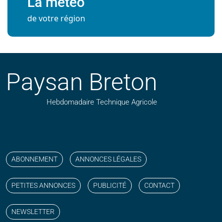
La météo
de votre région
Paysan Breton
Hebdomadaire Technique Agricole
Suivez nos publications avec notre flux RSS
Aimez-nous sur facebook
Retrouvez-nous sur Linkedin
Suivez-nous sur instagram
Regardez-nous sur YouTube
ABONNEMENT
ANNONCES LÉGALES
PETITES ANNONCES
PUBLICITÉ
CONTACT
NEWSLETTER