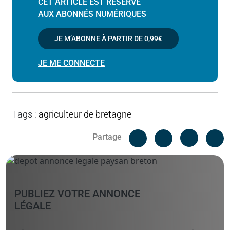
CET ARTICLE EST RÉSERVÉ
AUX ABONNÉS NUMÉRIQUES
JE M’ABONNE À PARTIR DE
0,99€
JE ME CONNECTE
Tags
:
agriculteur de bretagne
Facebook
C
Partage
Messenger
Linked i
PUBLIEZ VOTRE ANNONCE
LÉGALE