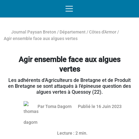
Passer au contenu
NAVIGATION MOBILE
O
NAVIGATION
PRINCIPALE
Journal Paysan Breton
/
Département
/
Côtes d'Armor
/
Agir ensemble face aux algues vertes
Agir ensemble face aux algues
vertes
Les adhérents d’Agriculteurs de Bretagne et de Produit
en Bretagne se sont attaqués à l’épineuse question des
algues vertes à Quessoy (22).
15 juin 
Par
Toma Dagorn
Publié le 16 Juin 2023
Article réservé aux abonnés
Lecture : 2 min.