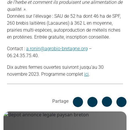
de l’herbe et comment ils produisent une alimentation de
qualité. ».
Données sur l’élevage : SAU de 52 ha dont 46 ha de SPF,
260 brebis laitières (Lacaunes) à 362 L en moyenne,
prairies multi-espèces, autoproduction de méteils riches
en protéines. Entrée gratuite, inscription conseillée.
Contact :
a.ronin@agrobio-bretagne.org
–
06.24.35.75.40.
Dix autres fermes ouvertes suivront jusqu’au 30
novembre 2023. Programme complet
ici
.
Facebook
C
Partage
Messenger
Linked i