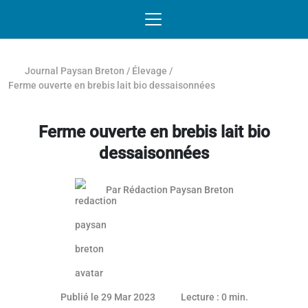
Passer au contenu
NAVIGATION MOBILE
O
NAVIGATION
PRINCIPALE
Journal Paysan Breton
/
Élevage
/
Ferme ouverte en brebis lait bio dessaisonnées
Ferme ouverte en brebis lait bio
dessaisonnées
Par
Rédaction Paysan Breton
25 mai 2023
Publié le 29 Mar 2023
Lecture : 0 min.