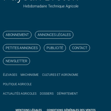
Hebdomadaire Technique Agricole
Suivez nos publications avec notre flux RSS
Aimez-nous sur facebook
Retrouvez-nous sur Linkedin
Suivez-nous sur instagram
Regardez-nous sur YouTube
ABONNEMENT
ANNONCES LÉGALES
PETITES ANNONCES
PUBLICITÉ
CONTACT
NEWSLETTER
ÉLEVAGES
MACHINISME
CULTURES ET AGRONOMIE
POLITIQUE
AGRICOLE
ACTUALITÉS
AGRICOLES
DOSSIERS
DÉPARTEMENT
MENTIONS LÉGALES
CONDITIONS GÉNÉRALES DES VENTES