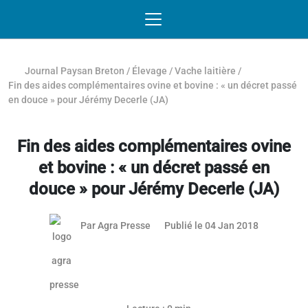
Passer au contenu
NAVIGATION MOBILE
O
NAVIGATION
PRINCIPALE
Journal Paysan Breton
/
Élevage
/
Vache laitière
/
Fin des aides complémentaires ovine et bovine : « un décret passé
en douce » pour Jérémy Decerle (JA)
Fin des aides complémentaires ovine
et bovine : « un décret passé en
douce » pour Jérémy Decerle (JA)
08 juillet 2
Par
Agra Presse
Publié le 04 Jan 2018