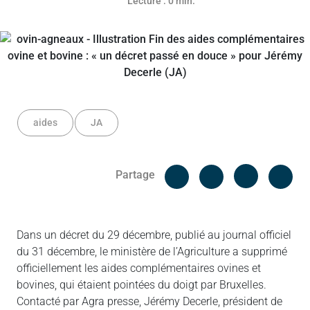
Lecture : 0 min.
aides
JA
Facebook
Cop
Partage
Messenger
Linked in
Dans un décret du 29 décembre, publié au journal officiel
du 31 décembre, le ministère de l’Agriculture a supprimé
officiellement les aides complémentaires ovines et
bovines, qui étaient pointées du doigt par Bruxelles.
Contacté par Agra presse, Jérémy Decerle, président de