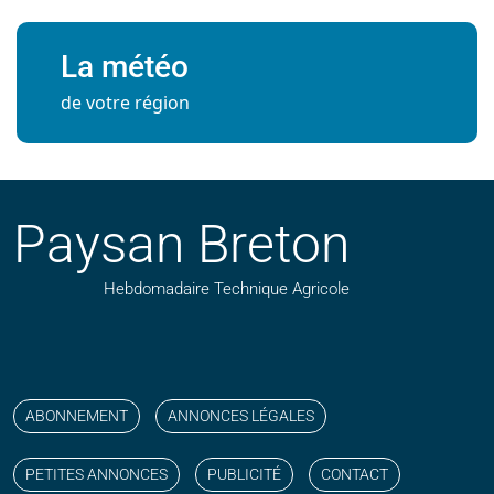
La météo
de votre région
Paysan Breton
Hebdomadaire Technique Agricole
Suivez nos publications avec notre flux RSS
Aimez-nous sur facebook
Retrouvez-nous sur Linkedin
Suivez-nous sur instagram
Regardez-nous sur YouTube
ABONNEMENT
ANNONCES LÉGALES
PETITES ANNONCES
PUBLICITÉ
CONTACT