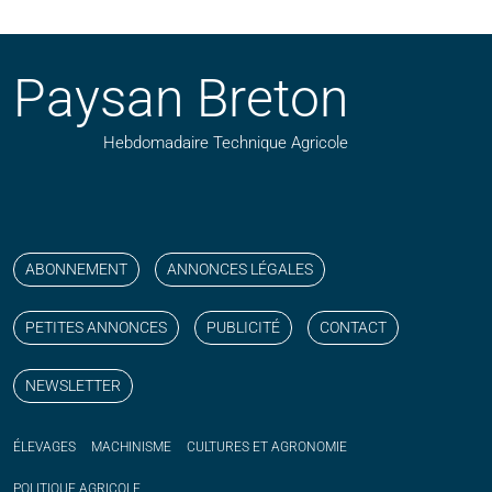
Paysan Breton
Hebdomadaire Technique Agricole
Suivez nos publications avec notre flux RSS
Aimez-nous sur facebook
Retrouvez-nous sur Linkedin
Suivez-nous sur instagram
Regardez-nous sur YouTube
ABONNEMENT
ANNONCES LÉGALES
PETITES ANNONCES
PUBLICITÉ
CONTACT
NEWSLETTER
ÉLEVAGES
MACHINISME
CULTURES ET AGRONOMIE
POLITIQUE
AGRICOLE