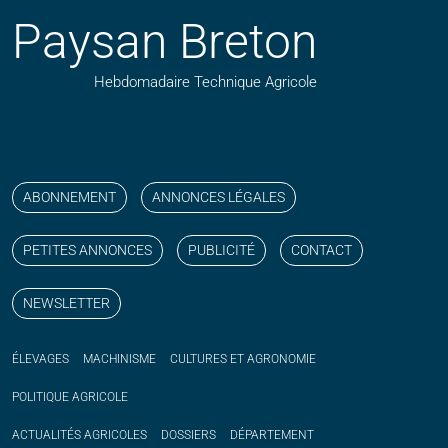
Paysan Breton
Hebdomadaire Technique Agricole
Suivez nos publications avec notre flux RSS
Aimez-nous sur facebook
Retrouvez-nous sur Linkedin
Suivez-nous sur instagram
Regardez-nous sur YouTube
ABONNEMENT
ANNONCES LÉGALES
PETITES ANNONCES
PUBLICITÉ
CONTACT
NEWSLETTER
ÉLEVAGES
MACHINISME
CULTURES ET AGRONOMIE
POLITIQUE
AGRICOLE
ACTUALITÉS
AGRICOLES
DOSSIERS
DÉPARTEMENT