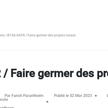
hés
/
BTSA DATR / Faire germer des projets ruraux
 Faire germer des pr
éservé aux abonnés
25 mai 2
Par
Fanch Paranthoën
Publié le 02 Mar 2023