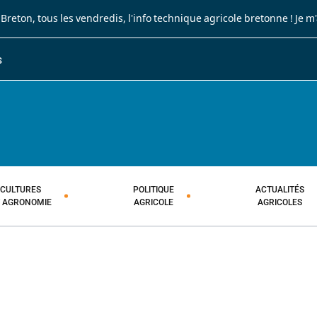
 Breton
, tous les vendredis, l'info technique agricole bretonne !
Je m
S
JOURNAL PAYSAN BRETON
HEBDOMADAIRE TECHNIQUE AGRI
CULTURES
POLITIQUE
ACTUALITÉS
T AGRONOMIE
AGRICOLE
AGRICOLES