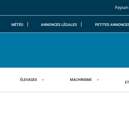
Passer au contenu
Paysan
MÉTÉO
ANNONCES LÉGALES
PETITES ANNONCE
ÉLEVAGES
MACHINISME
E