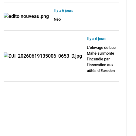
Il y a 6 jours
Néo
Il y a 6 jours
L’élevage de Luc
Mahé surmonte
l’incendie par
l’innovation aux
côtés d’Eureden