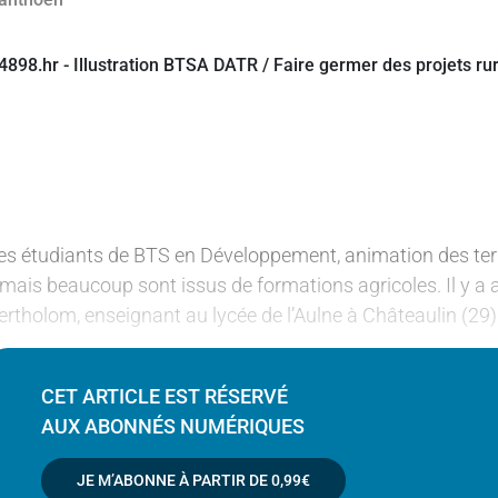
es étudiants de BTS en Développement, animation des terri
 mais beaucoup sont issus de formations agricoles. Il y a a
ertholom, enseignant au lycée de l’Aulne à Châteaulin (29
CET ARTICLE EST RÉSERVÉ
AUX ABONNÉS NUMÉRIQUES
JE M’ABONNE À PARTIR DE
0,99€