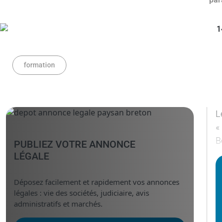
formation
L
«
B
PUBLIEZ VOTRE ANNONCE
LÉGALE
Déposez facilement et rapidement vos annonces
légales : vie des sociétés, judiciaire, avis
administratifs et marchés.