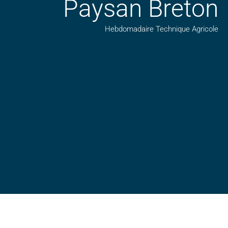
Paysan Breton
Hebdomadaire Technique Agricole
Suivez nos publications avec notre flux RSS
Aimez-nous sur facebook
Retrouvez-nous sur Linkedin
Suivez-nous sur insta
Regardez-nous