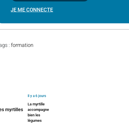
JE ME CONNECTE
ags
:
formation
Il y a 6 jours
La myrtille
accompagne
bien les
légumes