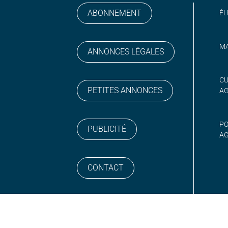
ABONNEMENT
ÉL
MA
ANNONCES LÉGALES
gram
 sur YouTube
CU
PETITES ANNONCES
A
PO
PUBLICITÉ
AG
CONTACT
NEWSLETTER