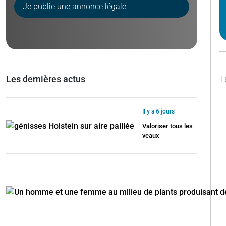
Je publie une annonce légale
Les dernières actus
T
Il y a 6 jours
Valoriser tous les
veaux