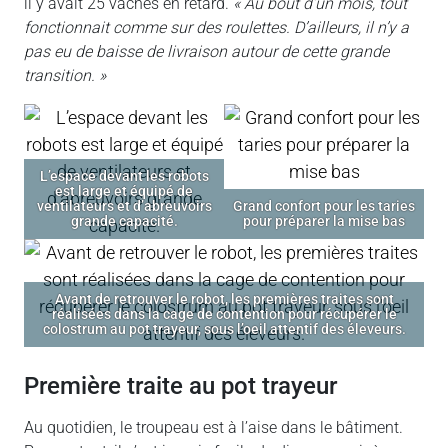
il y avait 25 vaches en retard.
« Au bout d’un mois, tout
fonctionnait comme sur des roulettes. D’ailleurs, il n’y a
pas eu de baisse de livraison autour de cette grande
transition. »
L’espace devant les robots
est large et équipé de
ventilateurs et d’abreuvoirs
Grand confort pour les taries
grande capacité.
pour préparer la mise bas
Avant de retrouver le robot, les premières traites sont
réalisées dans la cage de contention pour récupérer le
colostrum au pot trayeur, sous l’oeil attentif des éleveurs.
première traite au pot trayeur
Au quotidien, le troupeau est à l’aise dans le bâtiment.