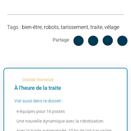
Tags
:
bien-être
,
robots
,
tarissement
,
traite
,
vêlage
Facebook
C
Partage
Messenger
Linked i
DOSSIER TECHNIQUE
À l'heure de la traite
Voir aussi dans ce dossier :
4 équipes pour 16 postes
Une nouvelle dynamique avec la robotisation
Avec la traite automatisée, 10 kg de lait par vache