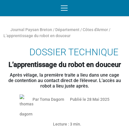
Passer au contenu
NAVIGATION MOBILE
O
NAVIGATION
PRINCIPALE
Journal Paysan Breton
/
Département
/
Côtes d'Armor
/
L’apprentissage du robot en douceur
DOSSIER TECHNIQUE
L’apprentissage du robot en douceur
Après vêlage, la première traite a lieu dans une cage
de contention au contact direct de l’éleveur. L’accès au
robot a lieu juste après.
27 mai 20
Par
Toma Dagorn
Publié le 28 Mai 2025
Lecture : 3 min.