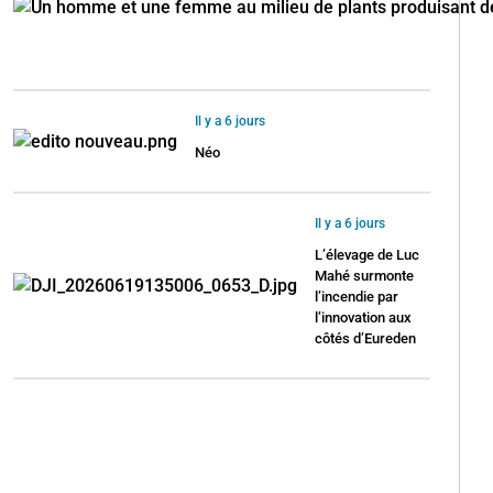
Il y a 6 jours
Néo
Il y a 6 jours
L’élevage de Luc
Mahé surmonte
l’incendie par
l’innovation aux
côtés d’Eureden