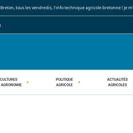
 Breton
, tous les vendredis, l'info technique agricole bretonne !
Je m
S
JOURNAL PAYSAN BRETON
HEBDOMADAIRE TECHNIQUE AGRI
CULTURES
POLITIQUE
ACTUALITÉS
T AGRONOMIE
AGRICOLE
AGRICOLES