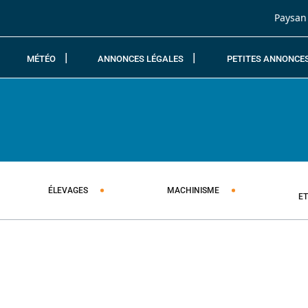
Passer au contenu
Paysan
MÉTÉO
ANNONCES LÉGALES
PETITES ANNONCE
ÉLEVAGES
MACHINISME
E