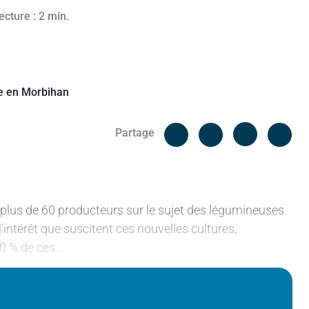
ecture : 2 min.
Facebook
Cop
Partage
Messenger
Linked in
 plus de 60 producteurs sur le sujet des légumineuses
intérêt que suscitent ces nouvelles cultures,
70 % de ces…