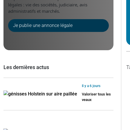
légales : vie des sociétés, judiciaire, avis
administratifs et marchés.
Je publie une annonce légale
Les dernières actus
T
Il y a 6 jours
Valoriser tous les
veaux