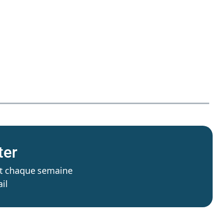
ter
’est chaque semaine
il