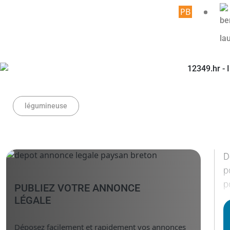
Article 
légumineuse
D
p
p
PUBLIEZ VOTRE ANNONCE
LÉGALE
Déposez facilement et rapidement vos annonces