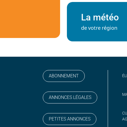
La météo
de votre région
ABONNEMENT
ÉL
MA
ANNONCES LÉGALES
gram
 sur YouTube
CU
PETITES ANNONCES
A