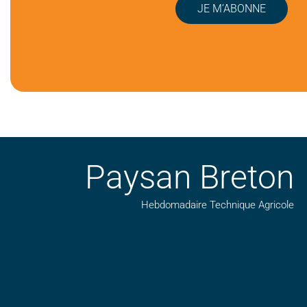
JE M’ABONNE
Paysan Breton
Hebdomadaire Technique Agricole
Suivez nos publications avec notre flux RSS
Aimez-nous sur facebook
Retrouvez-nous sur Linkedin
Suivez-nous sur insta
Regardez-nous