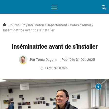
Passer au contenu
NAVIGATION MOBILE
O
NAVIGATION
PRINCIPALE
Journal Paysan Breton
/
Département
/
Côtes d'Armor
/
Inséminatrice avant de s’installer
Inséminatrice avant de s’installer
01 janvie
Par
Toma Dagorn
Publié le 31 Déc 2025
Article réservé aux abonnés
Lecture : 0 min.