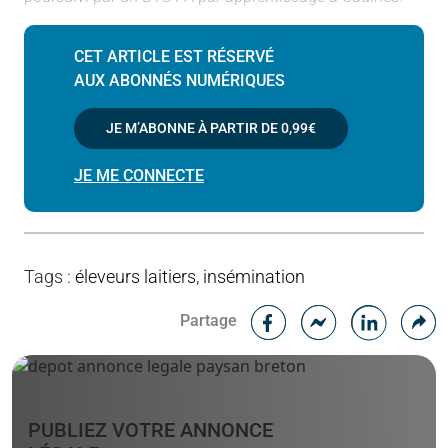
CET ARTICLE EST RÉSERVÉ
AUX ABONNÉS NUMÉRIQUES
JE M’ABONNE À PARTIR DE
0,99€
JE ME CONNECTE
Tags
:
éleveurs laitiers
,
insémination
Facebook
C
Partage
Messenger
Linked i
PUBLIEZ VOTRE ANNONCE