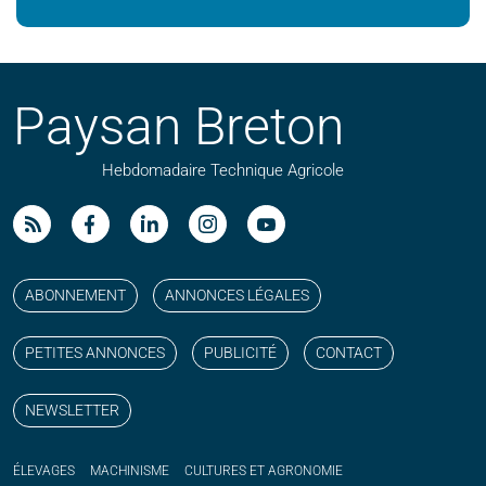
Paysan Breton
Hebdomadaire Technique Agricole
Suivez nos publications avec notre flux RSS
Aimez-nous sur facebook
Retrouvez-nous sur Linkedin
Suivez-nous sur instagram
Regardez-nous sur YouTube
ABONNEMENT
ANNONCES LÉGALES
PETITES ANNONCES
PUBLICITÉ
CONTACT
NEWSLETTER
ÉLEVAGES
MACHINISME
CULTURES ET AGRONOMIE