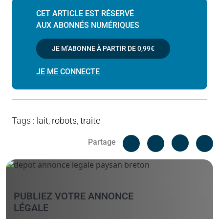
CET ARTICLE EST RÉSERVÉ
AUX ABONNÉS NUMÉRIQUES
JE M’ABONNE À PARTIR DE
0,99€
JE ME CONNECTE
Tags
:
lait
,
robots
,
traite
Facebook
C
Partage
Messenger
Linked i
PUBLIEZ VOTRE ANNONCE
LÉGALE