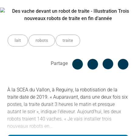
lait
robots
traite
Facebook
Cop
Partage
Messenger
Linked in
À la SCEA du Vallon, à Reguiny, la robotisation de la
traite date de 2019. « Auparavant, dans une deux fois six
postes, la traite durait 3 heures le matin et presque
autant le soir », indique l’éleveur. Aujourd’hui, les deux
robots traient 140 vaches. « Je vais installer trois
nouveaux robots en…