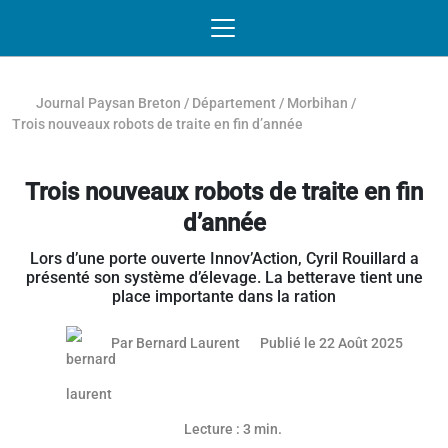
Passer au contenu
NAVIGATION MOBILE
O
NAVIGATION
PRINCIPALE
Journal Paysan Breton
/
Département
/
Morbihan
/
Trois nouveaux robots de traite en fin d’année
Trois nouveaux robots de traite en fin
d’année
Lors d’une porte ouverte Innov’Action, Cyril Rouillard a
présenté son système d’élevage. La betterave tient une
place importante dans la ration
21 aoû
Par
Bernard Laurent
Publié le 22 Août 2025
Article réservé aux abonnés
Lecture : 3 min.