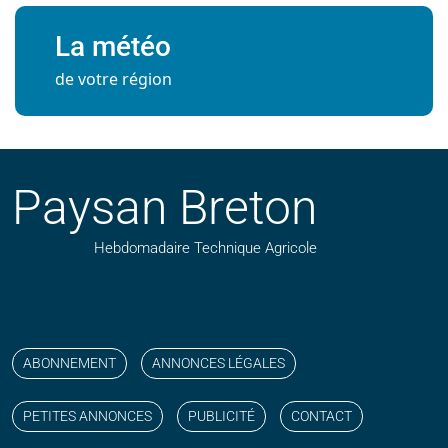
La météo
de votre région
Paysan Breton
Hebdomadaire Technique Agricole
Suivez nos publications avec notre flux RSS
Aimez-nous sur facebook
Retrouvez-nous sur Linkedin
Suivez-nous sur instagram
Regardez-nous sur YouTube
ABONNEMENT
ANNONCES LÉGALES
PETITES ANNONCES
PUBLICITÉ
CONTACT