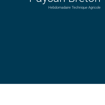
Hebdomadaire Technique Agricole
Suivez nos publications avec notre flux RSS
Aimez-nous sur facebook
Retrouvez-nous sur Linkedin
Suivez-nous sur insta
Regardez-nous