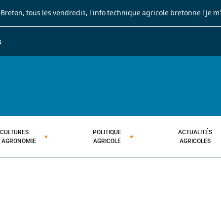
 Breton
, tous les vendredis, l'info technique agricole bretonne !
Je m
S
JOURNAL PAYSAN BRETON
HEBDOMADAIRE TECHNIQUE AGRI
CULTURES
POLITIQUE
ACTUALITÉS
T AGRONOMIE
AGRICOLE
AGRICOLES