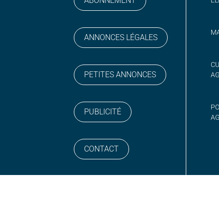
ABONNEMENT
MA
ANNONCES LÉGALES
gram
 sur YouTube
CU
PETITES ANNONCES
A
PO
PUBLICITÉ
AG
CONTACT
NEWSLETTER