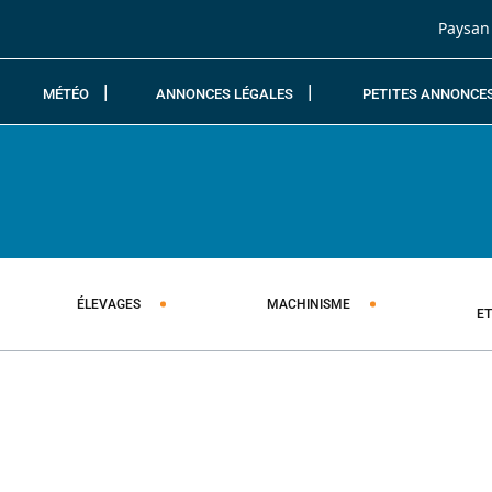
Passer au contenu
Paysan
MÉTÉO
ANNONCES LÉGALES
PETITES ANNONCE
ÉLEVAGES
MACHINISME
E