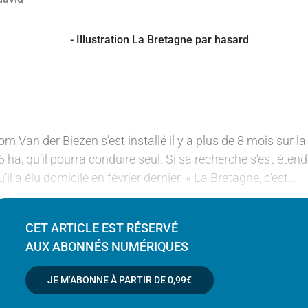
om Van der Biezen s’est installé il y a plus de 8 mois sur la
5 ha, qu’il pourra conduire seul. Si sa recherche s’est éten
u’il a élu domicile en février dernier. « La Bretagne, c’est…
CET ARTICLE EST RÉSERVÉ
AUX ABONNÉS NUMÉRIQUES
JE M’ABONNE À PARTIR DE
0,99€