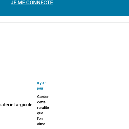
JE ME CONNECTE
Il y a 1
jour
Garder
cette
ruralité
que
l’on
aime