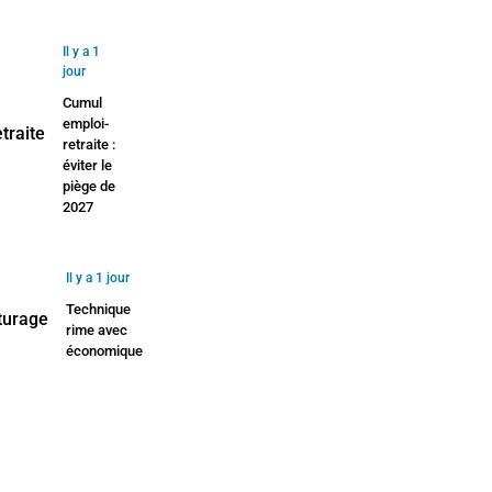
Il y a 1
jour
Cumul
emploi-
retraite :
éviter le
piège de
2027
Il y a 1 jour
Technique
rime avec
économique