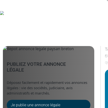
T
6
q
PUBLIEZ VOTRE ANNONCE
LÉGALE
Déposez facilement et rapidement vos annonces
légales : vie des sociétés, judiciaire, avis
administratifs et marchés.
Je publie une annonce légale