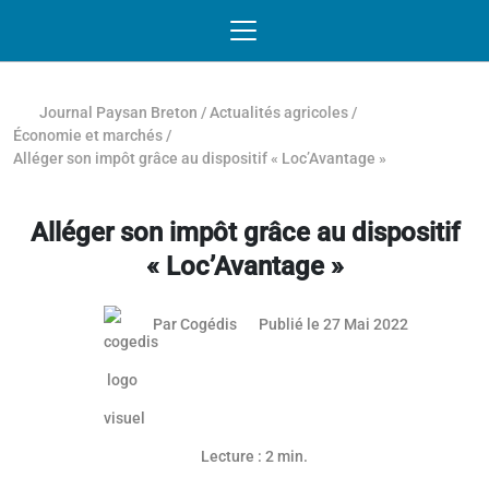
Passer au contenu
NAVIGATION MOBILE
O
NAVIGATION
PRINCIPALE
Journal Paysan Breton
/
Actualités agricoles
/
Économie et marchés
/
Alléger son impôt grâce au dispositif « Loc’Avantage »
Alléger son impôt grâce au dispositif
« Loc’Avantage »
Par
Cogédis
Publié le 27 Mai 2022
Article réservé aux abonnés
Lecture : 2 min.