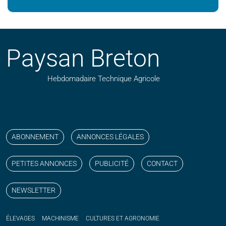
Paysan Breton
Hebdomadaire Technique Agricole
Suivez nos publications avec notre flux RSS
Aimez-nous sur facebook
Retrouvez-nous sur Linkedin
Suivez-nous sur instagram
Regardez-nous sur YouTube
ABONNEMENT
ANNONCES LÉGALES
PETITES ANNONCES
PUBLICITÉ
CONTACT
NEWSLETTER
ÉLEVAGES
MACHINISME
CULTURES ET AGRONOMIE