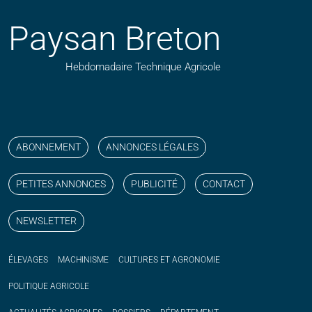
Paysan Breton
Hebdomadaire Technique Agricole
Suivez nos publications avec notre flux RSS
Aimez-nous sur facebook
Retrouvez-nous sur Linkedin
Suivez-nous sur instagram
Regardez-nous sur YouTube
ABONNEMENT
ANNONCES LÉGALES
PETITES ANNONCES
PUBLICITÉ
CONTACT
NEWSLETTER
ÉLEVAGES
MACHINISME
CULTURES ET AGRONOMIE
POLITIQUE
AGRICOLE