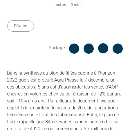
Lecture : 0 min.
EGalim
Facebook
Cop
Partage
Messenger
Linked in
Dans la synthèse du plan de filière caprine à l’horizon
2022 que s’est procuré Agra Presse le 7 décembre, un
des objectifs à 5 ans est d’augmenter les ventes d’AOP
chèvres en volumes et en valeur à raison de +2% par an,
soit +10% en 5 ans. Par ailleurs, le document fixe pour
objectif de «maintenir le niveau de 20% de fabrications
fermières sur le total des fabrications». Enfin, le plan de
filière rappelle que 845 élevages caprins sont en bio sur
un total de 4920, ce qui correspond à 5,7 millions de