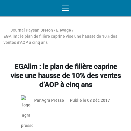
Passer au contenu
NAVIGATION MOBILE
O
NAVIGATION
PRINCIPALE
Journal Paysan Breton
/
Élevage
/
EGAlim : le plan de filière caprine vise une hausse de 10% des
ventes d’AOP à cinq ans
EGAlim : le plan de filière caprine
vise une hausse de 10% des ventes
d’AOP à cinq ans
08 juillet 2
Par
Agra Presse
Publié le 08 Déc 2017