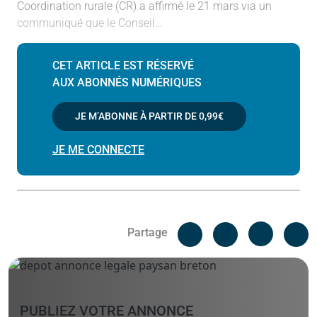
Coordination rurale (CR) a affirmé le 21 mars via un
communiqué que le Conseil…
CET ARTICLE EST RÉSERVÉ
AUX ABONNÉS NUMÉRIQUES
JE M’ABONNE À PARTIR DE
0,99€
JE ME CONNECTE
Facebook
C
Partage
Messenger
Linked i
PUBLIEZ VOTRE ANNONCE