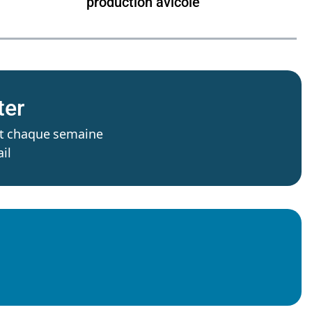
production avicole
ter
’est chaque semaine
il