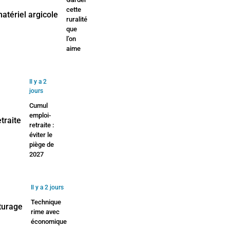
cette
ruralité
que
l’on
aime
Il y a 2
jours
Cumul
emploi-
retraite :
éviter le
piège de
2027
Il y a 2 jours
Technique
rime avec
économique