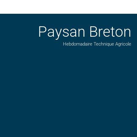
Paysan Breton
Hebdomadaire Technique Agricole
Suivez nos publications avec notre flux RSS
Aimez-nous sur facebook
Retrouvez-nous sur Linkedin
Suivez-nous sur insta
Regardez-nous