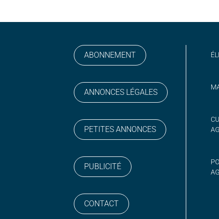
ABONNEMENT
ÉL
MA
ANNONCES LÉGALES
gram
 sur YouTube
CU
PETITES ANNONCES
A
PO
PUBLICITÉ
AG
CONTACT