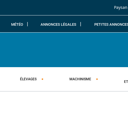
Passer au contenu
Paysan
MÉTÉO
ANNONCES LÉGALES
PETITES ANNONCE
ÉLEVAGES
MACHINISME
E