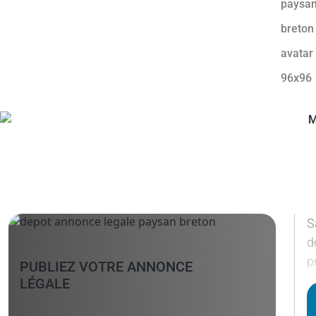
S
d
p
PUBLIEZ VOTRE ANNONCE
LÉGALE