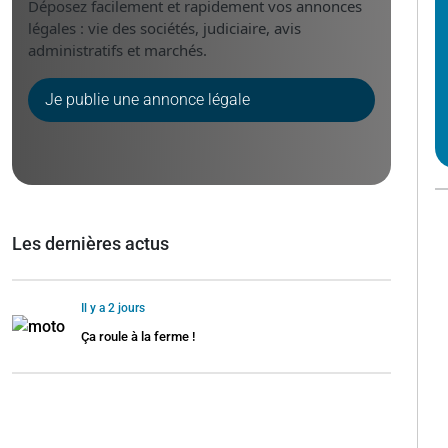
Déposez facilement et rapidement vos annonces
légales : vie des sociétés, judiciaire, avis
administratifs et marchés.
Je publie une annonce légale
Les dernières actus
Il y a 2 jours
Ça roule à la ferme !