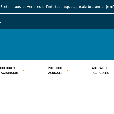
 Breton
, tous les vendredis, l'info technique agricole bretonne !
Je m
S
JOURNAL PAYSAN BRETON
HEBDOMADAIRE TECHNIQUE AGRI
CULTURES
POLITIQUE
ACTUALITÉS
T AGRONOMIE
AGRICOLE
AGRICOLES