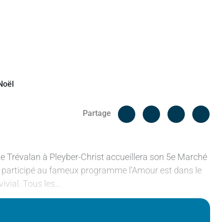
Facebook
Cop
Partage
Messenger
Linked in
e Trévalan à Pleyber-Christ accueillera son 5e Marché
t participé au fameux programme l’Amour est dans le
vivial. Tous les…