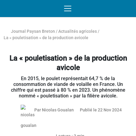
Passer au contenu
NAVIGATION MOBILE
O
NAVIGATION
PRINCIPALE
Journal Paysan Breton
/
Actualités agricoles
/
La « pouletisation » de la production avicole
La « pouletisation » de la production
avicole
En 2015, le poulet représentait 64,7 % de la
consommation de viande de volaille en France. Un
chiffre qui est passé à 80 % en 2023. Un phénomène
nommé « pouletisation » par la filière avicole.
21 nov
Par
Nicolas Goualan
Publié le 22 Nov 2024
Article réservé aux abonnés