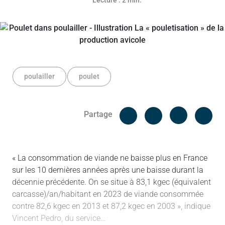
Lecture : 2 min.
poulailler
poulet
Facebook
Cop
Partage
Messenger
Linked in
« La consommation de viande ne baisse plus en France
sur les 10 dernières années après une baisse durant la
décennie précédente. On se situe à 83,1 kgec (équivalent
carcasse)/an/habitant en 2023 de viande consommée
contre 82,6 kgec en 2013 et 87,2 kgec en 2003 », indique
Vincent Pedro, du service…