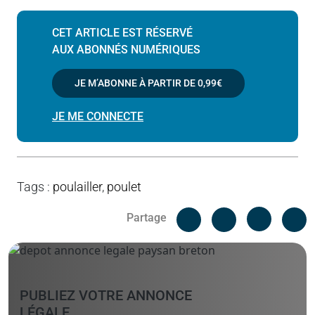
CET ARTICLE EST RÉSERVÉ
AUX ABONNÉS NUMÉRIQUES
JE M’ABONNE À PARTIR DE
0,99€
JE ME CONNECTE
Tags
:
poulailler
,
poulet
Facebook
C
Partage
Messenger
Linked i
PUBLIEZ VOTRE ANNONCE
LÉGALE