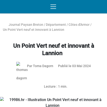
Passer au contenu
NAVIGATION MOBILE
O
NAVIGATION
PRINCIPALE
Journal Paysan Breton
/
Département
/
Côtes d'Armor
/
Un Point Vert neuf et innovant à Lannion
Un Point Vert neuf et innovant à
Lannion
02 mai 20
Par
Toma Dagorn
Publié le 03 Mai 2024
Lecture : 1 min.