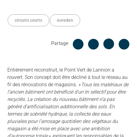
circuits courts
eureden
Facebook
Cop
Partage
Messenger
Linked in
Entièrement reconstruit, le Point Vert de Lannion a
rouvert. Son concept doit être décliné à tout le réseau au
fil des rénovations de magasins.
« Tous les matériaux de
l’ancien bâtiment ont bénéficié d’un tri sélectif pour être
recyclés. La création du nouveau bâtiment n’a pas
généré d’artificialisation additionnelle des sols. En
termes de sobriété hydrique, la collecte des eaux
pluviales pour l’arrosage quotidien des végétaux du
magasin a été mise en place avec une ambition
d’autonomie totale »
, expliquent les responsables de la