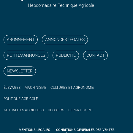
Hebdomadaire Technique Agricole
Suivez nos publications avec notre flux RSS
Aimez-nous sur facebook
Retrouvez-nous sur Linkedin
Suivez-nous sur instagram
Regardez-nous sur YouTube
ABONNEMENT
ANNONCES LÉGALES
PETITES ANNONCES
PUBLICITÉ
CONTACT
NEWSLETTER
ÉLEVAGES
MACHINISME
CULTURES ET AGRONOMIE
POLITIQUE
AGRICOLE
ACTUALITÉS
AGRICOLES
DOSSIERS
DÉPARTEMENT
MENTIONS LÉGALES
CONDITIONS GÉNÉRALES DES VENTES