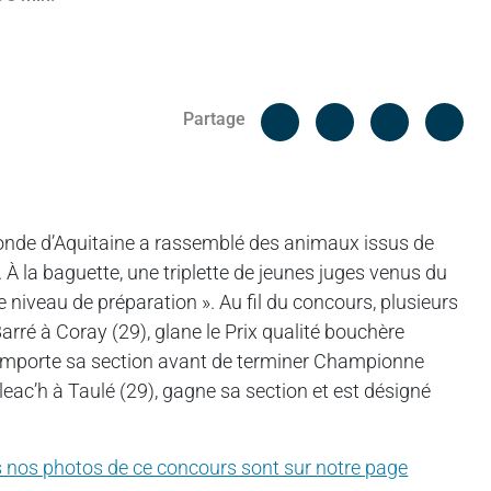
Facebook
Cop
Partage
Messenger
Linked in
Blonde d’Aquitaine a rassemblé des animaux issus de
 À la baguette, une triplette de jeunes juges venus du
e niveau de préparation ». Au fil du concours, plusieurs
arré à Coray (29), glane le Prix qualité bouchère
, remporte sa section avant de terminer Championne
leac’h à Taulé (29), gagne sa section et est désigné
 nos photos de ce concours sont sur notre page