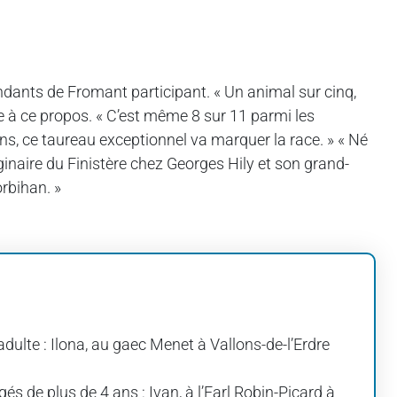
ndants de Fromant participant. « Un animal sur cinq,
de à ce propos. « C’est même 8 sur 11 parmi les
ans, ce taureau exceptionnel va marquer la race. » « Né
ginaire du Finistère chez Georges Hily et son grand-
orbihan. »
ulte : Ilona, au gaec Menet à Vallons-de-l’Erdre
s de plus de 4 ans : Ivan, à l’Earl Robin-Picard à