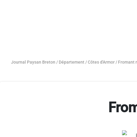
Journal Paysan Breton
/
Département
/
Côtes d'Armor
/
Fromant m
From