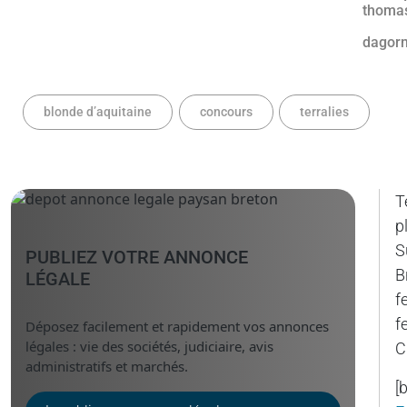
blonde d’aquitaine
concours
terralies
T
p
S
PUBLIEZ VOTRE ANNONCE
B
LÉGALE
f
f
Déposez facilement et rapidement vos annonces
légales : vie des sociétés, judiciaire, avis
C
administratifs et marchés.
[