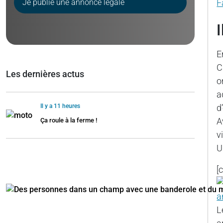
Je publie une annonce légale
F
E
C
Les dernières actus
o
a
Il y a 11 heures
d
A
Ça roule à la ferme !
v
U
[
L