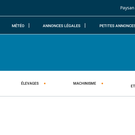
Passer au contenu
Paysan
MÉTÉO
ANNONCES LÉGALES
PETITES ANNONCE
ÉLEVAGES
MACHINISME
E