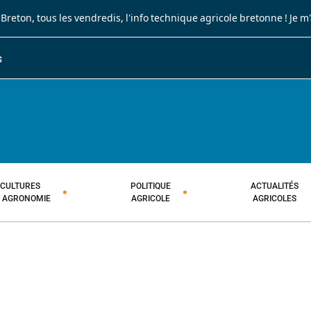
 Breton
, tous les vendredis, l'info technique agricole bretonne !
Je m
S
JOURNAL PAYSAN BRETON
HEBDOMADAIRE TECHNIQUE AGRI
CULTURES
POLITIQUE
ACTUALITÉS
T AGRONOMIE
AGRICOLE
AGRICOLES