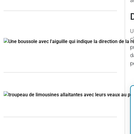
a
U
c
p
d
p