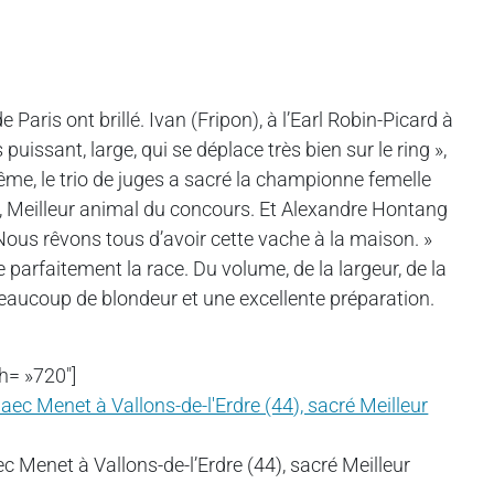
Paris ont brillé. Ivan (Fripon), à l’Earl Robin-Picard à
issant, large, qui se déplace très bien sur le ring »,
ême, le trio de juges a sacré la championne femelle
4), Meilleur animal du concours. Et Alexandre Hontang
 Nous rêvons tous d’avoir cette vache à la maison. »
 parfaitement la race. Du volume, de la largeur, de la
eaucoup de blondeur et une excellente préparation.
h= »720″]
c Menet à Vallons-de-l’Erdre (44), sacré Meilleur