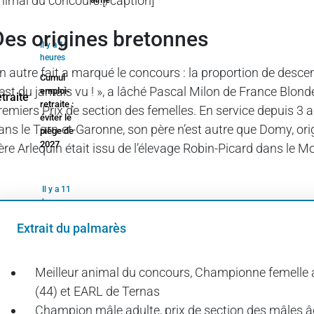
nimal du concours.[/caption]
Des origines bretonnes
Il y a 11
heures
n autre fait a marqué le concours : la proportion de desce
Cumul
’est du jamais vu ! », a lâché Pascal Milon de France Blon
emploi-
retraite :
remiers Prix de section des femelles. En service depuis 3 
éviter le
ans le Tarn-et-Garonne, son père n’est autre que Domy, ori
piège de
2027
ère Arlequin était issu de l’élevage Robin-Picard dans le M
Il y a 11
heures
Technique
Extrait du palmarès
rime avec
économique
Meilleur animal du concours, Championne femelle ad
(44) et EARL de Ternas
Champion mâle adulte, prix de section des mâles âgé