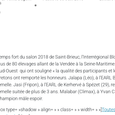
emps fort du salon 2018 de Saint-Brieuc, l’Interrégional 
lus de 80 élevages allant de la Vendée à la Seine-Maritime.
ud-Ouest qui ont souligné « la qualité des participants et l
retons ont remporté les honneurs. Jalapa (Léo), à l’EARL B
emelle. Jasi (Fripon), à l’EARL de Kerhervé à Spézet (29)
emelle suitée de plus de 3 ans. Malabar (Climax), à Yvan C
hampion mâle espoir.
box type= »shadow » align= » » class= » » width= » »]
Toutes