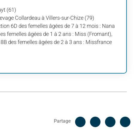
uyt (61)
Elevage Collardeau à Villers-sur-Chize (79)
section 6D des femelles âgées de 7 à 12 mois : Nana
 des femelles âgées de 1 à 2 ans : Miss (Fromant),
n 8B des femelles âgées de 2 à 3 ans : Missfrance
Facebook
C
Partage
Messenger
Linked i