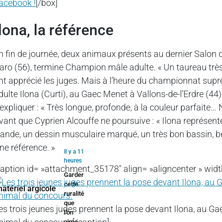
acebook !
[/box]
Ilona, la référence
n fin de journée, deux animaux présents au dernier Salon de 
aro (56), termine Champion mâle adulte. « Un taureau très pu
nt apprécié les juges. Mais à l’heure du championnat supr
dulte Ilona (Curti), au Gaec Menet à Vallons-de-l’Erdre (4
’expliquer : « Très longue, profonde, à la couleur parfaite…
vant que Cyprien Alcouffe ne poursuive : « Ilona représente
iande, un dessin musculaire marqué, un très bon bassin, b
ne référence. »
Il y a 11
heures
caption id= »attachment_35178″ align= »aligncenter » widt
Garder
cette
ruralité
que
es trois jeunes juges prennent la pose devant Ilona, au Gae
l’on
aime