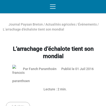
Passer au contenu
NAVIGATION MOBILE
O
NAVIGATION
PRINCIPALE
Journal Paysan Breton
/
Actualités agricoles
/
Événements
/
L’arrachage d’échalote tient son mondial
L’arrachage d’échalote tient son
mondial
Par
Fanch Paranthoën
Publié le 01 Juil 2016
Lecture : 2 min.