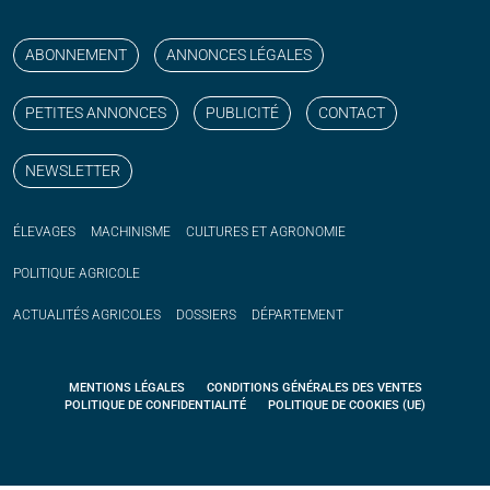
Suivez nos publications avec notre flux RSS
Aimez-nous sur facebook
Retrouvez-nous sur Linkedin
Suivez-nous sur instagram
Regardez-nous sur YouTube
ABONNEMENT
ANNONCES LÉGALES
PETITES ANNONCES
PUBLICITÉ
CONTACT
NEWSLETTER
ÉLEVAGES
MACHINISME
CULTURES ET AGRONOMIE
POLITIQUE
AGRICOLE
ACTUALITÉS
AGRICOLES
DOSSIERS
DÉPARTEMENT
MENTIONS LÉGALES
CONDITIONS GÉNÉRALES DES VENTES
POLITIQUE DE CONFIDENTIALITÉ
POLITIQUE DE COOKIES (UE)