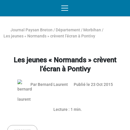
Passer au contenu
NAVIGATION MOBILE
O
NAVIGATION
PRINCIPALE
Journal Paysan Breton
/
Département
/
Morbihan
/
Les jeunes « Normands » crèvent l’écran à Pontivy
Les jeunes « Normands » crèvent
l’écran à Pontivy
03 mai 2
Par
Bernard Laurent
Publié le 23 Oct 2015
Lecture : 1 min.