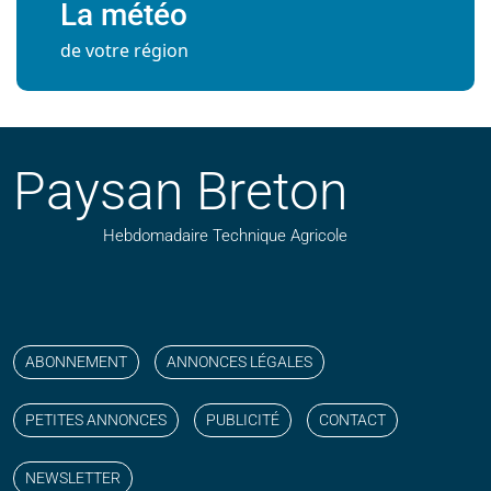
La météo
de votre région
Paysan Breton
Hebdomadaire Technique Agricole
Suivez nos publications avec notre flux RSS
Aimez-nous sur facebook
Retrouvez-nous sur Linkedin
Suivez-nous sur instagram
Regardez-nous sur YouTube
ABONNEMENT
ANNONCES LÉGALES
PETITES ANNONCES
PUBLICITÉ
CONTACT
NEWSLETTER