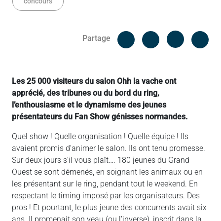
concours
Facebook
Cop
Partage
Messenger
Linked in
Les 25 000 visiteurs du salon Ohh la vache ont
apprécié, des tribunes ou du bord du ring,
l’enthousiasme et le dynamisme des jeunes
présentateurs du Fan Show génisses normandes.
Quel show ! Quelle organisation ! Quelle équipe ! Ils
avaient promis d’animer le salon. Ils ont tenu promesse.
Sur deux jours s’il vous plaît…. 180 jeunes du Grand
Ouest se sont démenés, en soignant les animaux ou en
les présentant sur le ring, pendant tout le weekend. En
respectant le timing imposé par les organisateurs. Des
pros ! Et pourtant, le plus jeune des concurrents avait six
ans. Il promenait son veau (ou l’inverse), inscrit dans la