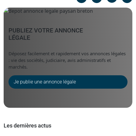
Messenger
Linked i
PUBLIEZ VOTRE ANNONCE
LÉGALE
Déposez facilement et rapidement vos annonces légales
: vie des sociétés, judiciaire, avis administratifs et
marchés.
Je publie une annonce légale
Les dernières actus