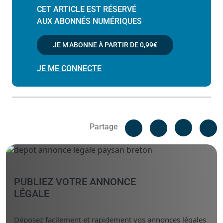
CET ARTICLE EST RÉSERVÉ
AUX ABONNÉS NUMÉRIQUES
JE M’ABONNE À PARTIR DE
0,99€
JE ME CONNECTE
Facebook
C
Partage
Messenger
Linked i
PUBLIEZ VOTRE ANNONCE
LÉGALE
Déposez facilement et rapidement vos annonces légales