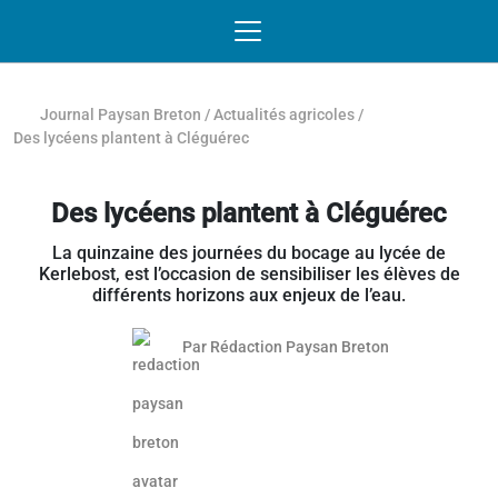
Passer au contenu
NAVIGATION MOBILE
O
NAVIGATION
PRINCIPALE
Journal Paysan Breton
/
Actualités agricoles
/
Des lycéens plantent à Cléguérec
Des lycéens plantent à Cléguérec
La quinzaine des journées du bocage au lycée de
Kerlebost, est l’occasion de sensibiliser les élèves de
différents horizons aux enjeux de l’eau.
Par
Rédaction Paysan Breton
Article réservé aux abonnés