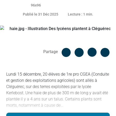
01 janvier 2026
Publié le 31 Déc 2025
Lecture : 1 min.
Facebook
Cop
Partage
Messenger
Linked in
Lundi 15 décembre, 20 élèves de 1re pro CGEA (Conduite
et gestion des exploitations agricoles) sont allés à
Cléguérec, sur des terres exploitées par le lycée
Kerlebost. Une haie de plus de 300 m de long y avait été
plantée il y a 4 ans sur un talus. Certains plants sont
morts, notamment à cause de…